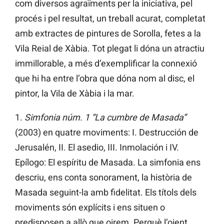
com diversos agraïments per la iniciativa, pel
procés i pel resultat, un treball acurat, completat
amb extractes de pintures de Sorolla, fetes a la
Vila Reial de Xàbia. Tot plegat li dóna un atractiu
immillorable, a més d’exemplificar la connexió
que hi ha entre l’obra que dóna nom al disc, el
pintor, la Vila de Xàbia i la mar.
1.
Simfonia núm. 1 “La cumbre de Masada”
(2003) en quatre moviments: I. Destrucción de
Jerusalén, II. El asedio, III. Inmolación i IV.
Epílogo: El espíritu de Masada. La simfonia ens
descriu, ens conta sonorament, la història de
Masada seguint-la amb fidelitat. Els títols dels
moviments són explícits i ens situen o
predisposen a allò que oirem. Perquè l’oient