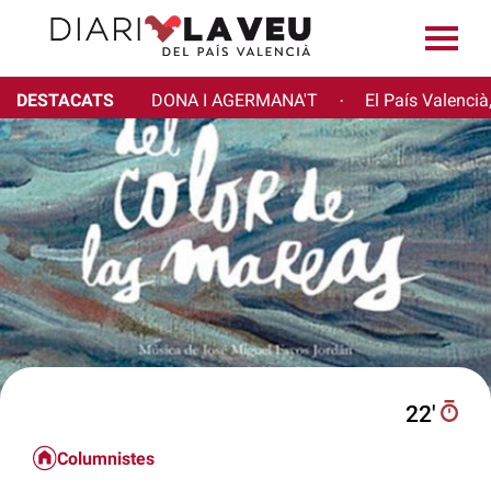
DESTACATS
DONA I AGERMANA'T
El País Valencià
·
22′
Columnistes