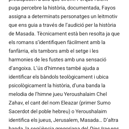
puga percebre la història, documentada, Fayos
assigna a determinats personatges un leitmotiv
que ens guia a través de l’audició per la història
de Masada. Tècnicament està ben resolta ja que
els romans s’identifiquen fàcilment amb la
fanfàrria, els tambors amb el setge i les
harmonies de les fustes amb una sensació
d’angoixa. L’ús d’himnes també ajuda a
identificar els bàndols teològicament i ubica
psicològicament la història, d’una banda la
melodia de l’himne jueu Yeroushalaim Chel
Zahav, el cant del nom Eleazar (primer Sumo
Sacerdot del poble hebreu) o Yeroushalaim
identifica els jueus, Jerusalem, Masada… D’altra
banda, la seqüència gregoriana del
Dies Irae
ens