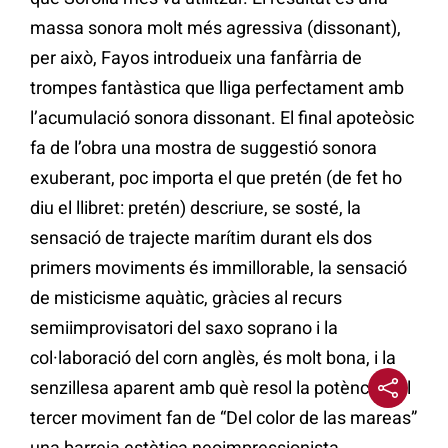
massa sonora molt més agressiva (dissonant),
per això, Fayos introdueix una fanfàrria de
trompes fantàstica que lliga perfectament amb
l’acumulació sonora dissonant. El final apoteòsic
fa de l’obra una mostra de suggestió sonora
exuberant, poc importa el que pretén (de fet ho
diu el llibret: pretén) descriure, se sosté, la
sensació de trajecte marítim durant els dos
primers moviments és immillorable, la sensació
de misticisme aquàtic, gràcies al recurs
semiimprovisatori del saxo soprano i la
col·laboració del corn anglès, és molt bona, i la
senzillesa aparent amb què resol la potència del
tercer moviment fan de “Del color de las mareas”
una barreja estètica neoimpressionista,