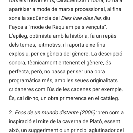
tots els moviments, caracteritzant l’obra, torna a
aparèixer a mode de marxa processional, al final
sona la seqüència del
Dies Irae dies Illa
, diu
Fayos a “mode de Rèquiem pels vençuts”.
L’epíleg, optimista amb la història, fa un repàs
dels temes, leitmotivs, i li aporta eixe final
explosiu, per exigència del gènere. La descripció
sonora, tècnicament entenent el gènere, és
perfecta, però, no passa per ser una obra
programàtica més, amb les seues originalitats
cridaneres com l’ús de les cadenes per exemple.
És, cal dir-ho, un obra primerenca en el catàleg.
2.
Ecos de un mundo distante (2006):
pren com a
inspiració el mite de la caverna de Plató, essent
això, un suggeriment o un principi aglutinador del