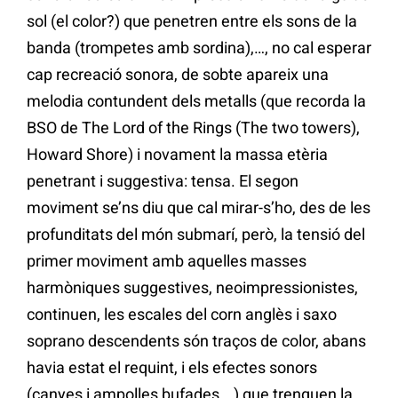
sol (el color?) que penetren entre els sons de la
banda (trompetes amb sordina),…, no cal esperar
cap recreació sonora, de sobte apareix una
melodia contundent dels metalls (que recorda la
BSO de The Lord of the Rings (The two towers),
Howard Shore) i novament la massa etèria
penetrant i suggestiva: tensa. El segon
moviment se’ns diu que cal mirar-s’ho, des de les
profunditats del món submarí, però, la tensió del
primer moviment amb aquelles masses
harmòniques suggestives, neoimpressionistes,
continuen, les escales del corn anglès i saxo
soprano descendents són traços de color, abans
havia estat el requint, i els efectes sonors
(canyes i ampolles bufades,…) que trenquen la