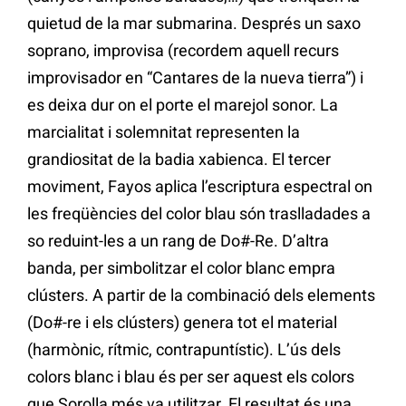
quietud de la mar submarina. Després un saxo
soprano, improvisa (recordem aquell recurs
improvisador en “Cantares de la nueva tierra”) i
es deixa dur on el porte el marejol sonor. La
marcialitat i solemnitat representen la
grandiositat de la badia xabienca. El tercer
moviment, Fayos aplica l’escriptura espectral on
les freqüències del color blau són traslladades a
so reduint-les a un rang de Do#-Re. D’altra
banda, per simbolitzar el color blanc empra
clústers. A partir de la combinació dels elements
(Do#-re i els clústers) genera tot el material
(harmònic, rítmic, contrapuntístic). L’ús dels
colors blanc i blau és per ser aquest els colors
que Sorolla més va utilitzar. El resultat és una