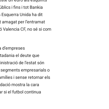
ics i fins i tot Bankia
 Esquerra Unida ha dit
t amagat per l’entramat
 Valencia CF, no sé si com
ta d’empreses
utadania el deute que
istració de l’estat són
s segments empresarials o
ílies i sense retornar els
ndació mostra la cara
 si el futbol continua