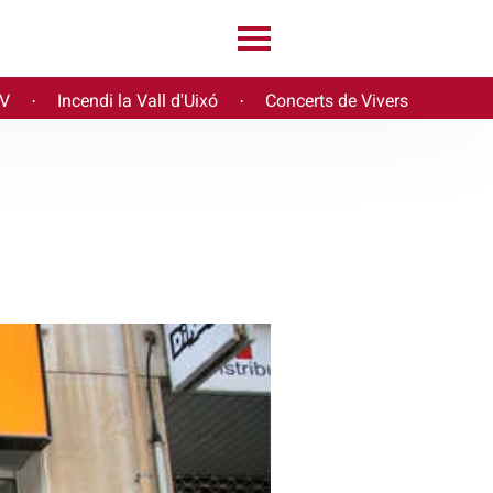
PV
Incendi la Vall d'Uixó
Concerts de Vivers
·
·