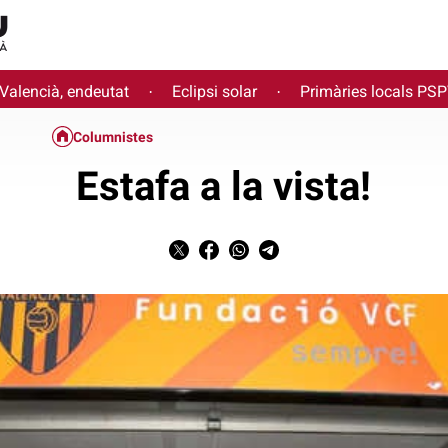
 Valencià, endeutat
Eclipsi solar
Primàries locals PS
·
·
Columnistes
Estafa a la vista!