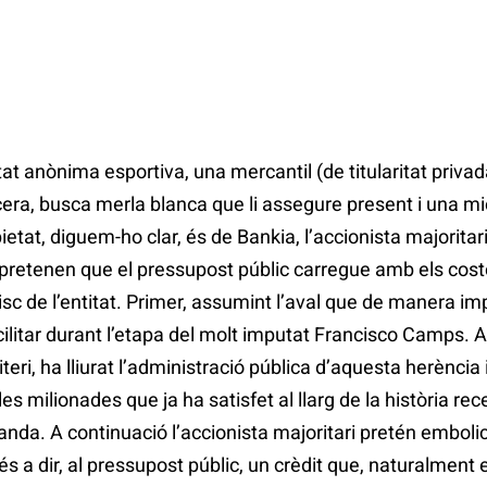
ietat anònima esportiva, una mercantil (de titularitat priv
era, busca merla blanca que li assegure present i una mi
etat, diguem-ho clar, és de Bankia, l’accionista majoritar
 pretenen que el pressupost públic carregue amb els cost
isc de l’entitat. Primer, assumint l’aval que de manera i
cilitar durant l’etapa del molt imputat Francisco Camps. A
teri, ha lliurat l’administració pública d’aquesta herència i
 milionades que ja ha satisfet al llarg de la història rece
a. A continuació l’accionista majoritari pretén embolica
 és a dir, al pressupost públic, un crèdit que, naturalment 