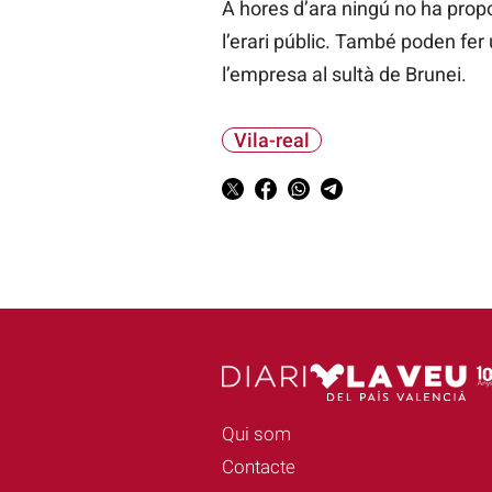
A hores d’ara ningú no ha propos
l’erari públic. També poden fer 
l’empresa al sultà de Brunei.
Vila-real
Qui som
Contacte