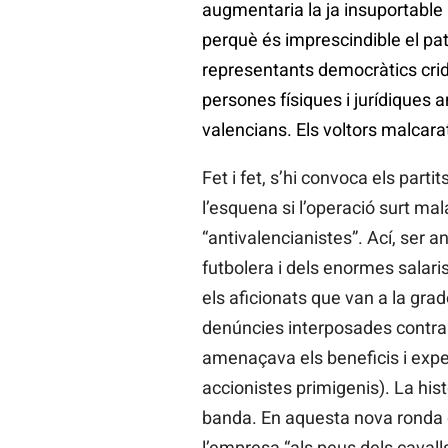
augmentaria la ja insuportable 
perquè és imprescindible el pat
representants democràtics crida
persones físiques i jurídiques 
valencians. Els voltors malcar
Fet i fet, s’hi convoca els parti
l’esquena si l’operació surt mal
“antivalencianistes”. Ací, ser 
futbolera i dels enormes salari
els aficionats que van a la grad
denúncies interposades contra l
amenaçava els beneficis i expe
accionistes primigenis). La his
banda. En aquesta nova ronda co
l’empresa “als peus dels cavall