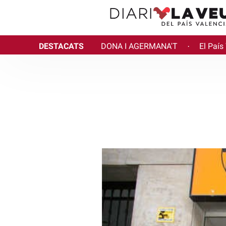
DESTACATS
DONA I AGERMANA'T
El País
·