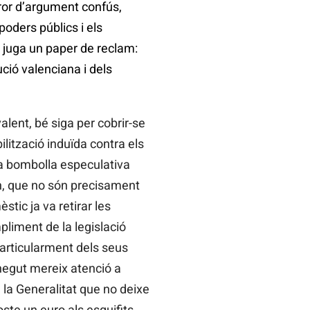
rror d’argument confús,
poders públics i els
i juga un paper de reclam:
ció valenciana i dels
valent, bé siga per cobrir-se
ilització induïda contra els
 la bombolla especulativa
en, que no són precisament
stic ja va retirar les
pliment de la legislació
particularment dels seus
onegut mereix atenció a
 la Generalitat que no deixe
ste un euro als esquifits