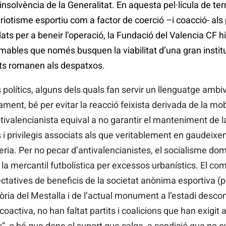
insolvència de la Generalitat. En aquesta pel·lícula de te
riotisme esportiu com a factor de coerció –i coacció- als 
ts per a beneir l’operació, la Fundació del Valencia CF h
amables que només busquen la viabilitat d’una gran institu
ats romanen als despatxos.
ts polítics, alguns dels quals fan servir un llenguatge ambi
ament, bé per evitar la reacció feixista derivada de la mob
antivalencianista equival a no garantir el manteniment de
s i privilegis associats als que veritablement en gaudeix
eria. Per no pecar d’antivalencianistes, el socialisme domè
a mercantil futbolística per excessos urbanístics. El com
ctatives de beneficis de la societat anònima esportiva (
tòria del Mestalla i de l’actual monument a l’estadi desc
activa, no han faltat partits i coalicions que han exigit a
s”, o bé que done el suport que calga, a condició que no co