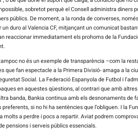
ossible, sobretot perquè el Consell administra diners públ
diners públics. De moment, a la ronda de converses, només
 un duro al Valencia CF, mitjançant un comunicat bastan
van reaccionar immediatament els prohoms de la Fundació
t.
e tampoc no és un exemple de transparència –com la res
les que fan espectacle a la Primera Divisió- amaga a la ci
uretat Social. La Federació Espanyola de Futbol i l’admin
ques en aquestes qüestions, al contrari que amb altre
altra banda, Bankia continua amb els desnonaments de fam
 preferents, si no hi ha sentències que l’obliguen. I la Fu
 molts a perdre i pocs a repartir. Aviat podrem comprovar
 de pensions i serveis públics essencials.