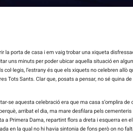
ir la porta de casa i em vaig trobar una xiqueta disfres
sitar uns minuts per poder ubicar aquella situació en algu
 col·legis, l’estrany és que els xiquets no celebren allò q
tres Tots Sants. Clar que, posats a pensar, no sé quina d
star-se aquesta celebració era que ma casa s’omplira de 
t perquè, arribat el dia, ma mare desfilara pels cementeri
ta a Primera Dama, repartint flors a dreta i esquerra en e
da en la qual no hi havia sintonia de fons però on no fal