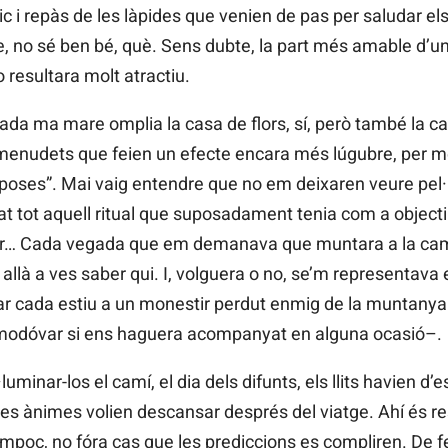
ic i repàs de les làpides que venien de pas per saludar e
de, no sé ben bé, què. Sens dubte, la part més amable d’u
o resultara molt atractiu.
da ma mare omplia la casa de flors, sí, però també la ca
s menudets que feien un efecte encara més lúgubre, per més
poses”. Mai vaig entendre que no em deixaren veure pel·l
 tot aquell ritual que suposadament tenia com a objectiu 
r… Cada vegada que em demanava que muntara a la camb
allà a ves saber qui. I, volguera o no, se’m representava 
tar cada estiu a un monestir perdut enmig de la muntany
Almodóvar si ens haguera acompanyat en alguna ocasió–.
·luminar-los el camí, el dia dels difunts, els llits havien d’
les ànimes volien descansar després del viatge. Ahí és res
mpoc, no fóra cas que les prediccions es compliren. De fet