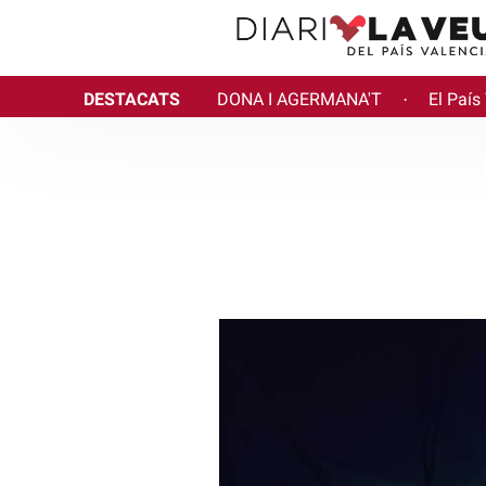
DESTACATS
DONA I AGERMANA'T
El País
·