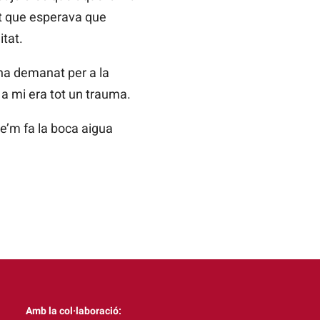
it que esperava que
itat.
’ha demanat per a la
 a mi era tot un trauma.
e’m fa la boca aigua
Amb la col·laboració: