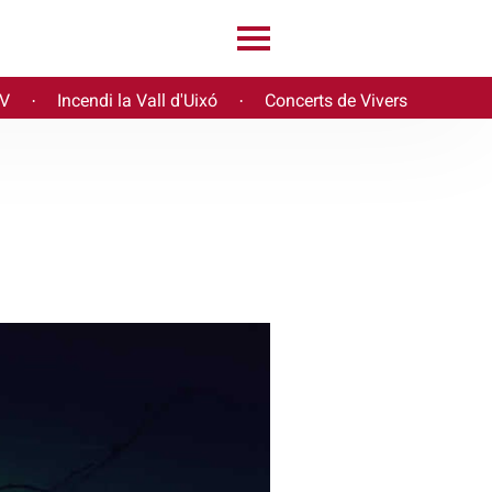
PV
Incendi la Vall d'Uixó
Concerts de Vivers
·
·