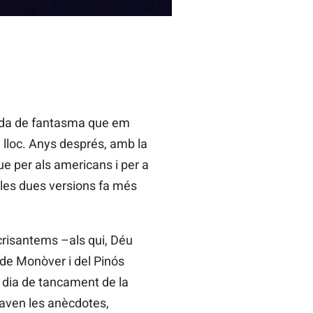
sada de fantasma que em
n lloc. Anys després, amb la
ue per als americans i per a
e les dues versions fa més
crisantems –als qui, Déu
s de Monòver i del Pinós
l dia de tancament de la
taven les anècdotes,