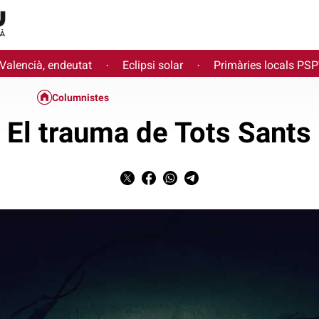
 Valencià, endeutat
Eclipsi solar
Primàries locals PS
·
·
Columnistes
El trauma de Tots Sants