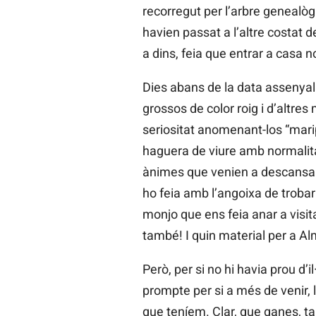
recorregut per l’arbre genealòg
havien passat a l’altre costat 
a dins, feia que entrar a casa n
Dies abans de la data assenyala
grossos de color roig i d’altre
seriositat anomenant-los “mari
haguera de viure amb normalitat
ànimes que venien a descansa
ho feia amb l’angoixa de trobar 
monjo que ens feia anar a visi
també! I quin material per a 
Però, per si no hi havia prou d’il
prompte per si a més de venir, 
que teníem. Clar, que ganes, ta