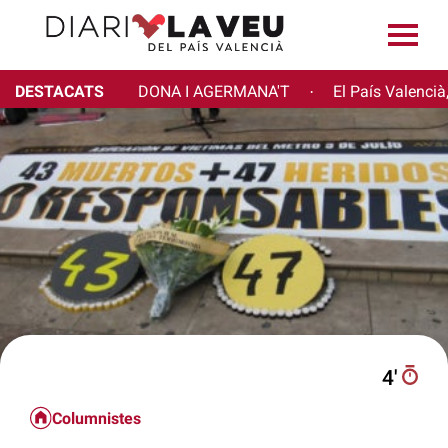
DESTACATS
DONA I AGERMANA'T
El País Valencià
·
4′
Columnistes