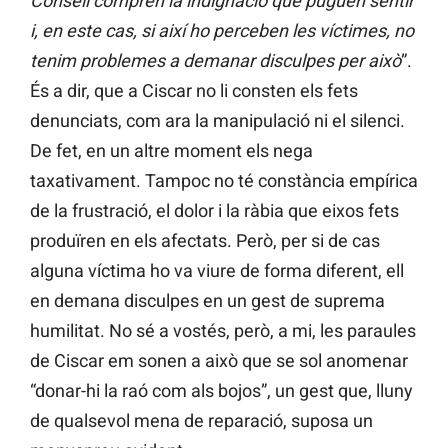
Consell comprén la indignació que puguen sentir
i, en este cas, si així ho perceben les víctimes, no
tenim problemes a demanar disculpes per això
”.
És a dir, que a Ciscar no li consten els fets
denunciats, com ara la manipulació ni el silenci.
De fet, en un altre moment els nega
taxativament. Tampoc no té constància empírica
de la frustració, el dolor i la ràbia que eixos fets
produïren en els afectats. Però, per si de cas
alguna víctima ho va viure de forma diferent, ell
en demana disculpes en un gest de suprema
humilitat. No sé a vostés, però, a mi, les paraules
de Ciscar em sonen a això que se sol anomenar
“donar-hi la raó com als bojos”, un gest que, lluny
de qualsevol mena de reparació, suposa un