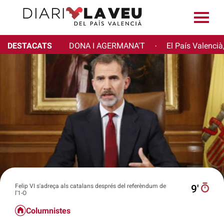
DESTACATS
DONA I AGERMANA'T
El País Valencià
·
Felip VI s'adreça als catalans després del referèndum de
9′
l'1-O
Columnistes