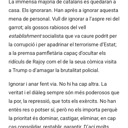
La immensa majoria de catalans es quedaran a
casa. Els ignoraran. Han après a ignorar aquesta
mena de personal. Vull dir ignorar a l’aspre rei del
garrot; als gossos rabiosos del vell
establishment
socialista que va caure podrit per
la corrupció i per apadrinar el terrorisme d’Estat;
a la premsa pamfletària capaç d’ocultar els
ridículs de Rajoy com el de la seua còmica visita
a Trump o d’amagar la brutalitat policial.
Ignorar i anar fent via. No hi ha cap altra. La
veritat i el diàleg sempre són més poderosos que
la por, la repressió, que tots els exèrcits. No han
entès res o potser sí, però no els importa perquè
la prioritat és dominar, castigar, eliminar, en cap
cas consolidar, restablir, garantir. D’ací molts