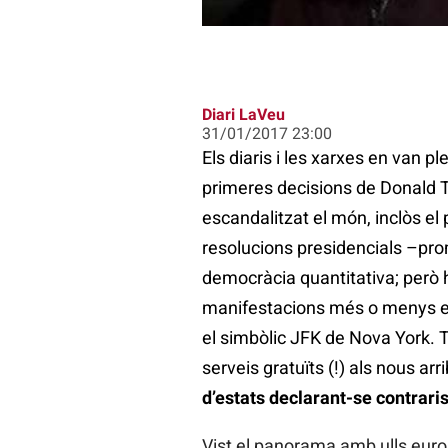
Diari LaVeu
31/01/2017 23:00
Els diaris i les xarxes en van p
primeres decisions de Donald Tr
escandalitzat el món, inclòs el
resolucions presidencials –pro
democràcia quantitativa; però 
manifestacions més o menys esp
el simbòlic JFK de Nova York.
serveis gratuïts (!) als nous arri
d’estats declarant-se contraris
Vist el panorama amb ulls europ