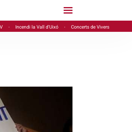
PV
Incendi la Vall d'Uixó
Concerts de Vivers
·
·