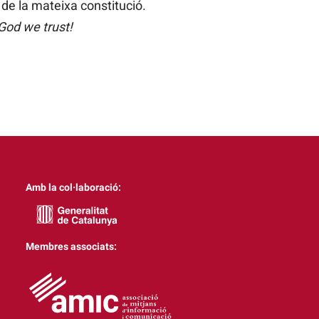
t de la mateixa constitució.
 God we trust!
Amb la col·laboració:
Membres associats: