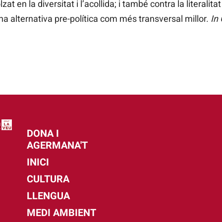
t en la diversitat i l’acollida; i també contra la literalita
una alternativa pre-política com més transversal millor.
In
DONA I
AGERMANA'T
INICI
CULTURA
LLENGUA
MEDI AMBIENT