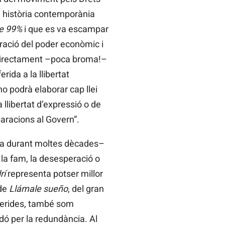
la història contemporània
he 99%
i que es va escampar
ració del poder econòmic i
 directament –poca broma!–
rida a la llibertat
no podrà elaborar cap llei
a llibertat d’expressió o de
paracions al Govern”.
rica durant moltes dècades–
 la fam, la desesperació o
rí
representa potser millor
 de
Llámale sueño
, del gran
erides, també som
dó per la redundància. Al