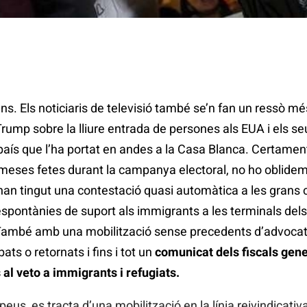
lens. Els noticiaris de televisió també se’n fan un ressò m
ump sobre la lliure entrada de persones als EUA i els seu
 país que l’ha portat en andes a la Casa Blanca. Certame
meses fetes durant la campanya electoral, no ho oblidem
han tingut una contestació quasi automàtica a les grans c
ontànies de suport als immigrants a les terminals dels p
 També amb una mobilització sense precedents d’advocat
bats o retornats i fins i tot un
comunicat dels fiscals gen
 al veto a immigrants i refugiats.
eus, es tracta d’una mobilització en la línia reivindicati