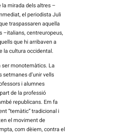
 la mirada dels altres –
mediat, el periodista Juli
 que traspassaren aquella
lls –italians, centreuropeus,
quells que hi arribaven a
 la cultura occidental.
en ser monotemàtics. La
s setmanes d’unir vells
rofessors i alumnes
part de la professió
també republicans. Em fa
t “temàtic” tradicional i
oten el moviment de
empta, com dèiem, contra el