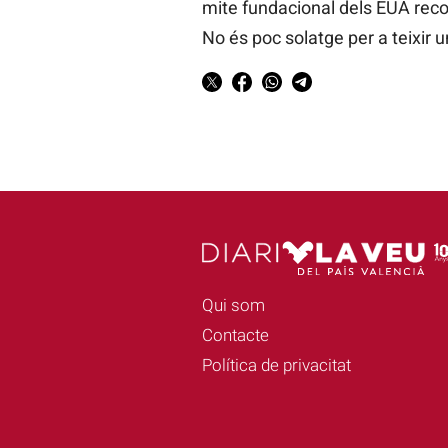
mite fundacional dels EUA recolza
No és poc solatge per a teixir 
Qui som
Contacte
Política de privacitat