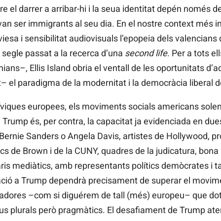
 el darrer a arribar-hi i la seua identitat depén només de
an ser immigrants al seu dia. En el nostre context més im
sa i sensibilitat audiovisuals l’epopeia dels valencians
el segle passat a la recerca d’una
second life
. Per a tots e
ians–, Ellis Island obria el ventall de les oportunitats d’a
– el paradigma de la modernitat i la democràcia liberal de
s cíviques europees, els moviments socials americans sol
 Trump és, per contra, la capacitat ja evidenciada en due
m Bernie Sanders o Angela Davis, artistes de Hollywood, p
s de Brown i de la CUNY, quadres de la judicatura, bona 
saris mediàtics, amb representants polítics demòcrates i 
stació a Trump dependrà precisament de superar el movimen
duradores –com si diguérem de tall (més) europeu– que d
ctius plurals però pragmàtics. El desafiament de Trump at