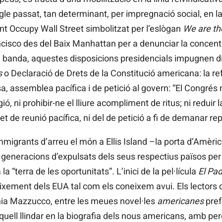
egle passat, tan determinant, per impregnació social, en 
nt Occupy Wall Street simbolitzat per l’eslògan
We are t
cisco des del Baix Manhattan per a denunciar la concent
a banda, aquestes disposicions presidencials impugnen
s
o Declaració de Drets de la Constitució americana: la refe
a, assemblea pacífica i de petició al govern: “El Congrés 
ió, ni prohibir-ne el lliure acompliment de ritus; ni reduir l
ret de reunió pacífica, ni del de petició a fi de demanar re
immigrants d’arreu el món a Ellis Island –la porta d’Amè
de generacions d’expulsats dels seus respectius països per
 la “terra de les oportunitats”. L’inici de la pel·lícula
El Pad
aixement dels EUA tal com els coneixem avui. Els lectors
nia Mazzucco, entre les meues novel·les
americanes
pref
uell llindar en la biografia dels nous americans, amb per