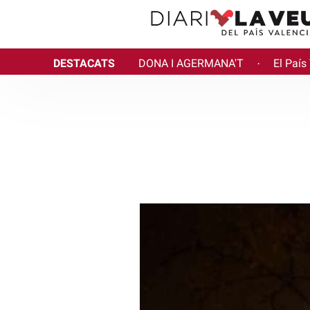
DESTACATS
DONA I AGERMANA'T
El País
·