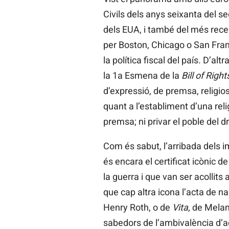
Civils dels anys seixanta del s
dels EUA, i també del més rece
per Boston, Chicago o San Fran
la política fiscal del país
.
D’altr
la 1a Esmena de la
Bill of Right
d’expressió, de premsa, religios
quant a l’establiment d’una relig
premsa; ni privar el poble del d
Com és sabut, l’arribada dels 
és encara el certificat icònic 
la guerra i que van ser acollits a
que cap altra icona l’acta de n
Henry Roth, o de
Vita
, de Mela
sabedors de l’ambivalència d’aq