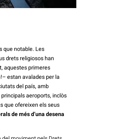
és que notable. Les
s drets religiosos han
nt, aquestes primeres
!– estan avalades per la
iutats del país, amb
rincipals aeroports, inclòs
s que ofereixen els seus
erals de més d’una desena
va del moviment pels Drets