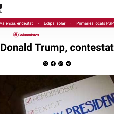
 Valencià, endeutat
Eclipsi solar
Primàries locals PS
·
·
Columnistes
Donald Trump, contestat