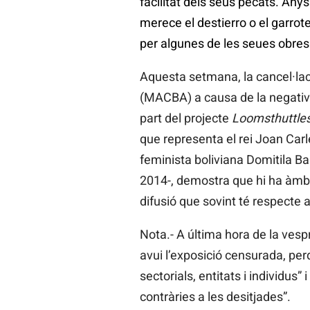
facilitat dels seus pecats. Any
merece el destierro o el garrote
per algunes de les seues obres
Aquesta setmana, la cancel·lac
(MACBA) a causa de la negativa 
part del projecte
Loomsthuttles
que representa el rei Joan Carle
feminista boliviana Domitila Ba
2014-, demostra que hi ha àmbit
difusió que sovint té respecte 
Nota.- A última hora de la vesp
avui l’exposició censurada, per
sectorials, entitats i individus”
contràries a les desitjades”.