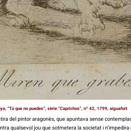
l’erudit, crític i historiador amic seu, un il·lustrat del c
 tement les reaccions dels poders polítics i clericals d
rs- que es venia en “la calle del Desengaño, nº 1, tiend
 80 estampas 320 rs”. El nom del carrer, en què també vivi
difici-, sembla d’allò més adequat per indicar l’estat d’à
da en 1792, que el va deixar cec, sord i paralític, de la 
r les dificultats de regeneració moral, social i estètica en
 de 1797, dos dies abans que cessara el Secretari d’Estat
 per última vegada en les pàgines de la premsa, Goya serà 
 almenys en dues peces.
ya, “Tú que no puedes”, sèrie “Caprichos”, nº 42, 1799, aiguafort
àtira del pintor aragonès, que apuntava sense contemplac
ontra qualsevol jou que sotmetera la societat i n’impedir