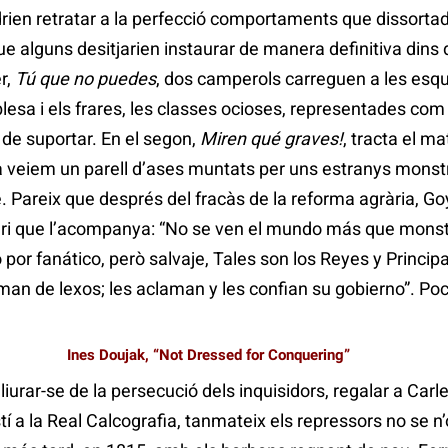
rien retratar a la perfecció comportaments que dissort
e alguns desitjarien instaurar de manera definitiva dins
r,
Tú que no puedes
, dos camperols carreguen a les esq
esa i els frares, les classes ocioses, representades com
 de suportar. En el segon,
Miren qué graves!
, tracta el ma
a veiem un parell d’ases muntats per uns estranys monstr
tre. Pareix que després del fracàs de la reforma agrària, 
tari que l’acompanya: “No se ven el mundo más que mons
ro por fanático, però salvaje, Tales son los Reyes y Princi
aman de lexos; les aclaman y les confian su gobierno”. Poc
Ines Doujak, “Not Dressed for Conquering”
liurar-se de la persecució dels inquisidors, regalar a Carle
í a la Real Calcografia, tanmateix els repressors no se n