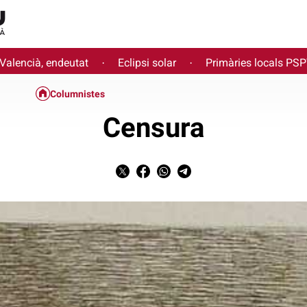
 Valencià, endeutat
Eclipsi solar
Primàries locals PS
·
·
Columnistes
Censura