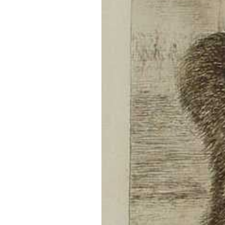
Goya, &quot;Miren qué graves!&quot
Diari LaVeu
21/03/2015 22:15
Catorze dies després que isquer
estava esglaiat, les circumstàn
comportaria, les represàlies qu
l’anunci aparegut en el
Diario 
se’n podien derivar de la publi
poesis” (“la poesia com la pint
propósito para sus fines: reune
presenta repartidos en muchos,
por la cual adquiere un buen artí