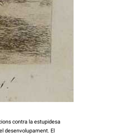
ercle de Jovellanos, mostra
avant d’aquesta carpeta –amb
a de perfumes y licores,
a l’artista -de fet la
nim de l’artista després de
frustració amorosa patida amb
 què creia. Tot i les
 Francisco Saavedra,
inculpat per la Inquisició
ions contra la estupidesa
a el desenvolupament. El