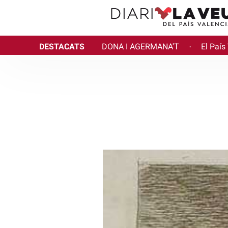
DESTACATS
DONA I AGERMANA'T
El País
·