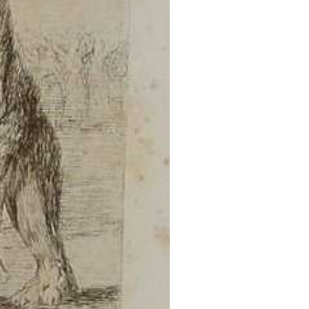
 Goya decidia retirar-la;
onseqüències que això
entia segur, malgrat que en
evitar les acusacions que
xima horaciana “ut pictura
 lo que estima más a
eres que la naturaleza
a aquella feliz imitación,