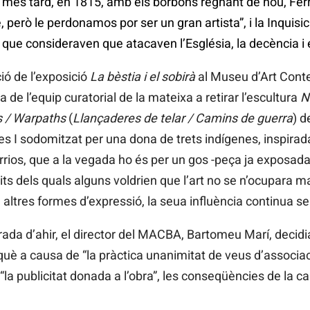
s més tard, en 1815, amb els borbons regnant de nou, Ferran
, però le perdonamos por ser un gran artista”, i la Inquisic
 que consideraven que atacaven l’Església, la decència i
ió de l’exposició
La bèstia i el sobirà
al Museu d’Art Cont
de l’equip curatorial de la mateixa a retirar l’escultura
N
 / Warpaths
(
Llançaderes de telar / Camins de guerra
) d
s I sodomitzat per una dona de trets indígenes, inspirada 
rrios, que a la vegada ho és per un gos -peça ja exposad
s dels quals alguns voldrien que l’art no se n’ocupara ma
a altres formes d’expressió, la seua influència continua s
rada d’ahir, el director del MACBA, Bartomeu Marí, decidia
què a causa de “la pràctica unanimitat de veus d’associac
 i “la publicitat donada a l’obra”, les conseqüències de la c