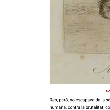
L’autor del text, Ceán Bermúdez, 
totes les precaucions possibles
una tirada de només 300 exempla
pagando por cada colección de a
botiga es trobava en el mateix e
passar una greu malaltia, inicia
la Duquesa d’Alba, i de comprova
cauteles, i que el 19 de febrer
protector seu, l’anunci apareix
que va veure que se’n burlava
Go
Res, però, no escapava de la s
humana, contra la brutalitat, c