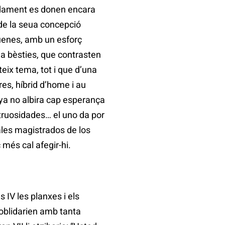
adament es donen encara
 de la seua concepció
uenes, amb un esforç
 a bèsties, que contrasten
teix tema, tot i que d’una
es, híbrid d’home i au
Goya no albira cap esperança
truosidades… el uno da por
pales magistrados de los
 més cal afegir-hi.
s IV les planxes i els
’oblidarien amb tanta