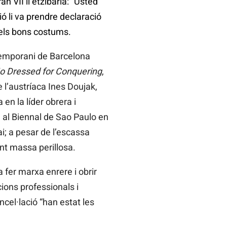
 VII li etzibaria: “Usted
ió li va prendre declaració
 els bons costums.
emporani de Barcelona
o Dressed for Conquering
,
e l’austríaca Ines Doujak,
en la líder obrera i
a al Biennal de Sao Paulo en
i; a pesar de l’escassa
ent massa perillosa.
 fer marxa enrere i obrir
ions professionals i
ancel·lació “han estat les