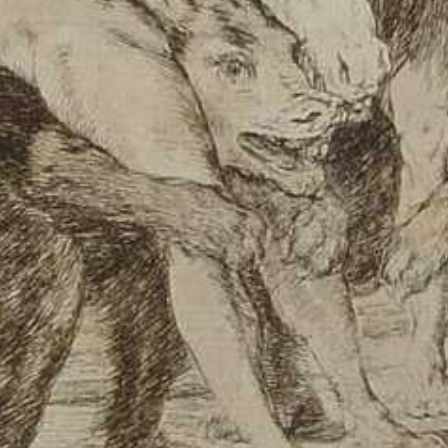
;, sèrie de los &quot;Caprichos&quot;, nº 63, 1799, aiguafort
a a la venda la col·lecció de gravats titulada
Caprichos
,
cies polítiques havien canviat radicalment i sabia les c
e, si no actuava amb rapidesa, caurien sobre ell. No se s
de Madrid
ja es feien una sèrie de comentaris destinats a 
cació, un dels quals tenia com a rerefons la coneguda mà
ura”): “La pintura (como la poesia) escoge en lo universal
 en un solo personage fantástico, circunstancias y caract
 y de esta combinación, ingeniosamente dispuesta, result
fice el titulo de inventor y no de copiante servil”.