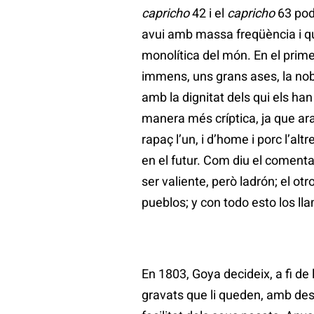
capricho
42 i el
capricho
63 pod
avui amb massa freqüència i qu
monolítica del món. En el prime
immens, uns grans ases, la nobl
amb la dignitat dels qui els han
manera més críptica, ja que ar
rapaç l’un, i d’home i porc l’al
en el futur. Com diu el comen
ser valiente, però ladrón; el ot
pueblos; y con todo esto los ll
En 1803, Goya decideix, a fi de l
gravats que li queden, amb dest