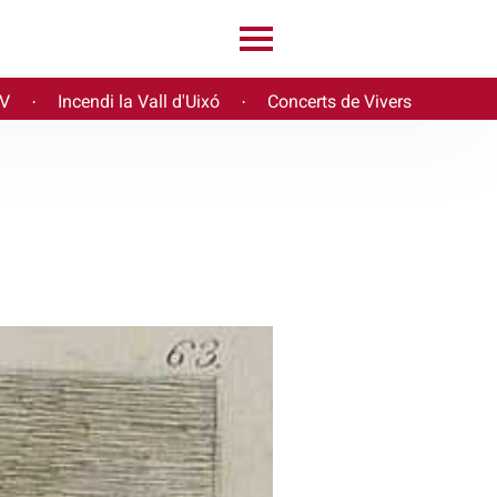
PV
Incendi la Vall d'Uixó
Concerts de Vivers
·
·