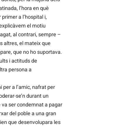
matinada, l’hora en què
rimer a l’hospital i,
 explicàvem el motiu
agat, al contrari, sempre –
s altres, el mateix que
 pare, que no ho suportava.
lts i actituds de
ltra persona a
i per a l’amic, nafrat per
poderar-se’n durant un
que va ser condemnat a pagar
rxar del poble a una gran
pedien que desenvolupara les