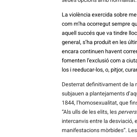
La violència exercida sobre memb
com m’ha ocorregut sempre que
aquell succés que va tindre lloc
general, s’ha produït en les úl
encara continuen havent corrent
fomenten l’exclusió com a ciutad
los i reeducar-los, o, pitjor, c
Desterrat definitivament de la n
subjauen a plantejaments d’aques
1844, l’homosexualitat, que fins
“Als ulls de les elits, les
pervers
intercanvis entre la desviació, 
manifestacions mòrbides”. Les