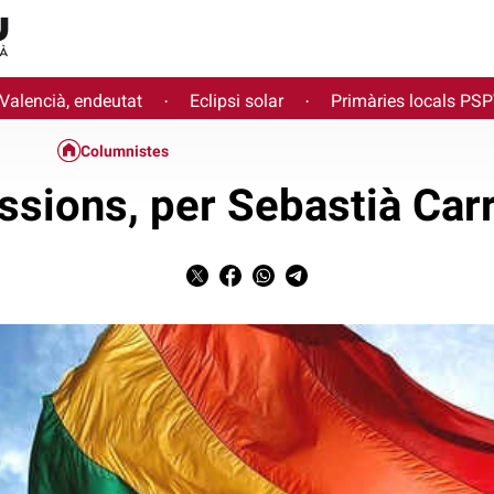
 Valencià, endeutat
Eclipsi solar
Primàries locals PS
·
·
Columnistes
ssions, per Sebastià Carr