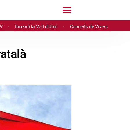
PV
Incendi la Vall d'Uixó
Concerts de Vivers
·
·
atalà