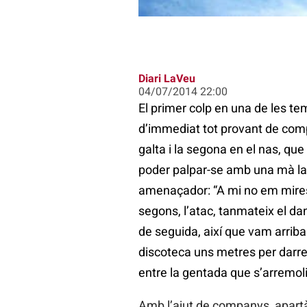
Diari LaVeu
04/07/2014 22:00
El primer colp en una de les temp
d’immediat tot provant de com
galta i la segona en el nas, que
poder palpar-se amb una mà la 
amenaçador: “A mi no em mire
segons, l’atac, tanmateix el da
de seguida, així que vam arribar
discoteca uns metres per darrere
entre la gentada que s’arremoli
Amb l’ajut de companys, apartàr