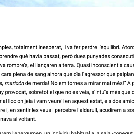
les, totalment inesperat, li va fer perdre l’equilibri. Ator
prendre què havia passat, però dues punyades consecuti
 va rompre’s, el llançaren a terra. Quasi inconscient a cau
cara plena de sang alhora que oïa l’agressor que palplan
s,
maricón
de merda! No em tornes a mirar mai més!” A p
ny provocat, sobretot el que no es veia, s’intuïa més que
 al lloc on jeia i vam veure’l en aquest estat, els dos ami
 i, en sentir les veus i percebre l’aldarull, acudirem a so
nava al voltant.
em l’energumen, un individu habitual a la sala -conegut, 