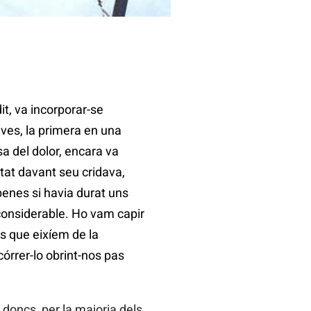
dit, va incorporar-se
ves, la primera en una
sa del dolor, encara va
tat davant seu cridava,
enes si havia durat uns
 considerable. Ho vam capir
cs que eixíem de la
córrer-lo obrint-nos pas
doncs, per la majoria dels