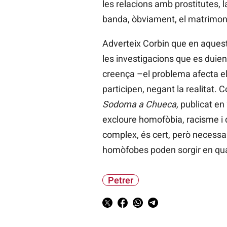
les relacions amb prostitutes, la
banda, òbviament, el matrimoni 
Adverteix Corbin que en aquest
les investigacions que es duie
creença –el problema afecta els
participen, negant la realitat. 
Sodoma a Chueca,
publicat en 
excloure homofòbia, racisme i d
complex, és cert, però necessari
homòfobes poden sorgir en qu
Petrer