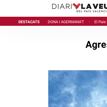
DESTACATS
DONA I AGERMANA'T
El País
·
Agre