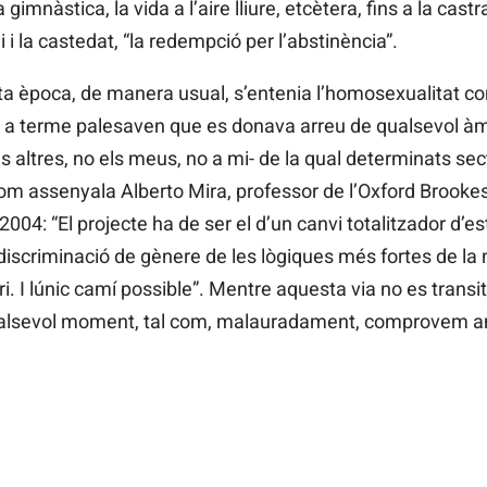
 gimnàstica, la vida a l’aire lliure, etcètera, fins a la cast
i la castedat, “la redempció per l’abstinència”.
a època, de manera usual, s’entenia l’homosexualitat co
n a terme palesaven que es donava arreu de qualsevol àmb
 altres, no els meus, no a mi- de la qual determinats sec
Com assenyala Alberto Mira, professor de l’Oxford Brookes 
2004: “El projecte ha de ser el d’un canvi totalitzador d’
iscriminació de gènere de les lògiques més fortes de la n
. I lúnic camí possible”. Mentre aquesta via no es transit
alsevol moment, tal com, malauradament, comprovem a