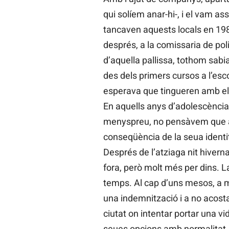
qui solíem anar-hi-, i el vam as
tancaven aquests locals en 1982
després, a la comissaria de pol
d’aquella pallissa, tothom sab
des dels primers cursos a l’esco
esperava que tingueren amb ell
En aquells anys d’adolescència,
menyspreu, no pensàvem que alg
conseqüència de la seua identi
Després de l’atziaga nit hiverna
fora, però molt més per dins. L
temps. Al cap d’uns mesos, a més
una indemnització i a no acost
ciutat on intentar portar una vi
seues opcions amb normalitat