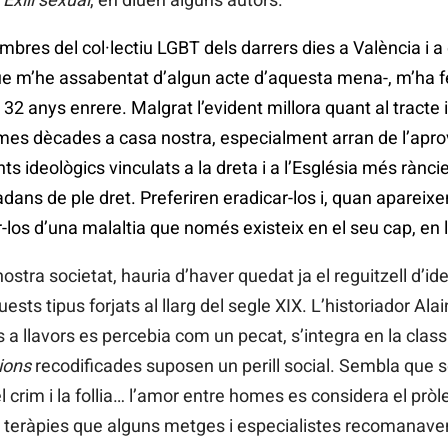
res del col·lectiu LGBT dels darrers dies a València i a d’
 m’he assabentat d’algun acte d’aquesta mena-, m’ha f
 32 anys enrere. Malgrat l’evident millora quant al tracte 
times dècades a casa nostra, especialment arran de l’apro
s ideològics vinculats a la dreta i a l’Església més rànc
ans de ple dret. Preferiren eradicar-los i, quan apareixen
urar-los d’una malaltia que només existeix en el seu cap, en
ostra societat, hauria d’haver quedat ja el reguitzell d’i
ts tipus forjats al llarg del segle XIX. L’historiador Ala
 a llavors es percebia com un pecat, s’integra en la class
ions
recodificades suposen un perill social. Sembla que 
el crim i la follia… l’amor entre homes es considera el prò
 teràpies que alguns metges i especialistes recomanaven