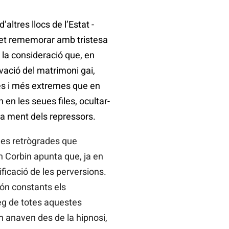
altres llocs de l’Estat -
et rememorar amb tristesa
i la consideració que, en
vació del matrimoni gai,
ies i més extremes que en
 en les seues files, ocultar-
 la ment dels repressors.
dees retrògrades que
in Corbin apunta que, ja en
ificació de les perversions.
són constants els
leg de totes aquestes
 anaven des de la hipnosi,