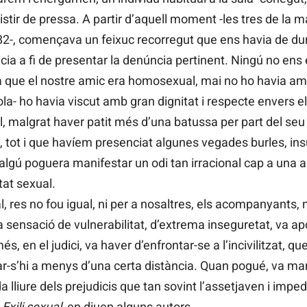
sistir de pressa. A partir d’aquell moment -les tres de la 
-, començava un feixuc recorregut que ens havia de dur p
icia a fi de presentar la denúncia pertinent. Ningú no ens
ia que el nostre amic era homosexual, mai no ho havia am
la- ho havia viscut amb gran dignitat i respecte envers el
, malgrat haver patit més d’una batussa per part del seu
 tot i que havíem presenciat algunes vegades burles, insu
ú poguera manifestar un odi tan irracional cap a una a
tat sexual.
l, res no fou igual, ni per a nosaltres, els acompanyants, n
a sensació de vulnerabilitat, d’extrema inseguretat, va a
, en el judici, va haver d’enfrontar-se a l’incivilitzat, 
ar-s’hi a menys d’una certa distància. Quan pogué, va ma
da lliure dels prejudicis que tan sovint l’assetjaven i im
.
Exili sexual
, en diuen alguns autors.