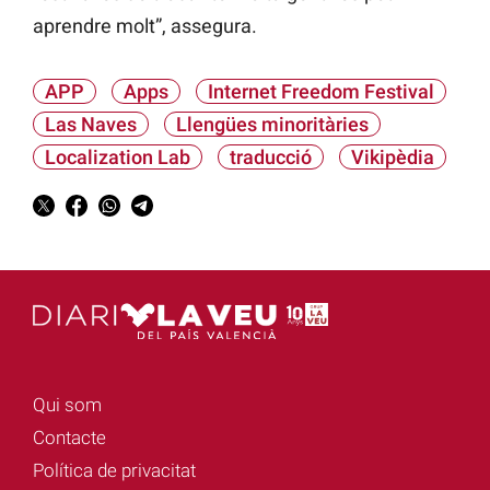
aprendre molt”, assegura.
APP
Apps
Internet Freedom Festival
Las Naves
Llengües minoritàries
Localization Lab
traducció
Vikipèdia
Qui som
Contacte
Política de privacitat