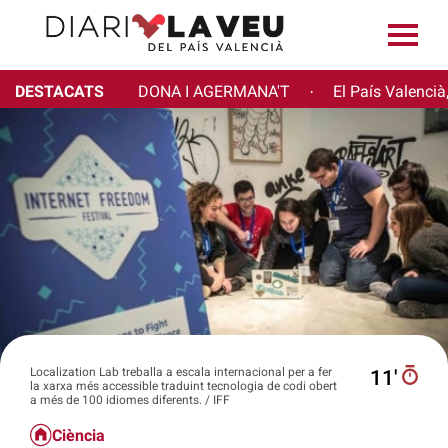
DESTACATS
DONA I AGERMANA'T
El País Valencià
·
Localization Lab treballa a escala internacional per a fer
11′
la xarxa més accessible traduint tecnologia de codi obert
a més de 100 idiomes diferents. / IFF
Ciència