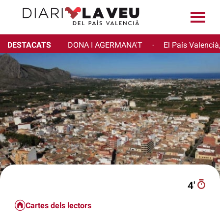
DESTACATS
DONA I AGERMANA'T
El País Valencià
·
4′
Cartes dels lectors