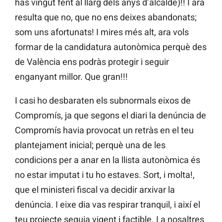
has vingut fent al llarg dels anys d’alcalde)!! I ara
resulta que no, que no ens deixes abandonats;
som uns afortunats! I mires més alt, ara vols
formar de la candidatura autonòmica perquè des
de València ens podràs protegir i seguir
enganyant millor. Que gran!!!
I casi ho desbaraten els subnormals eixos de
Compromís, ja que segons el diari la denúncia de
Compromís havia provocat un retràs en el teu
plantejament inicial; perquè una de les
condicions per a anar en la llista autonòmica és
no estar imputat i tu ho estaves. Sort, i molta!,
que el ministeri fiscal va decidir arxivar la
denúncia. I eixe dia vas respirar tranquil, i així el
teu projecte seguia vigent i factible. I a nosaltres