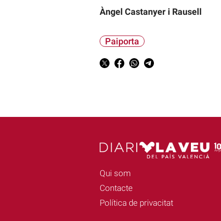
Àngel Castanyer i Rausell
Paiporta
Qui som
Contacte
Política de privacitat