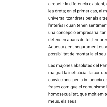
a repetir la diferència existent
lea dreta; en el primer cas, al 
universalitzar drets per als alt
l’interès i quan tenen sentiment
una concepció empresarial tan f
defensen abans de tot,l’empre
Aquesta gent segurament espera
possibilitat de montar la el se
Les majories absolutes del Part
malgrat la ineficàcia i la corru
conviccions: per la influència d
frases com que el comunisme ha
homosexualitat, que molt em te
meus, els seus!