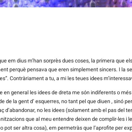
que em dius m’han sorprès dues coses, la primera que e
ent perquè pensava que eren simplement sincers. I la se
ies”. Contràriament a tu, a mi les teues idees m’interessa
 en general les idees de dreta me són indiferents o més 
e de la gent d’ esquerres, no tant pel que diuen , sinó pe
paç d’abandonar, no les idees (solament amb el pas del te
rganitzacions que al meu entendre deixen de complir-les i l
no pot ser altra cosa), em permetràs que l’aprofite per ex