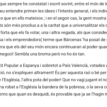
, que sempre he constatat i escrit sovint, entre el món de 
meu entendre primen les idees i l’interès general, i els in
res que en ells mateixos ; i en el segon cas, la gent most
s són més proclius a a la caritat que a universalitzar els d
orta que els fa votar, una i altra vegada, als que conside
sa i els emprendedors( terme que Bárcenas ’ha posat d
 que els del seu món encara continuaran al poder quan el
u negoci! Sembla una broma però no ho és tan.
it Popular a Espanya i sobretot a País Valencià, votades 
pció, no s’expliquen altrament! És per aquesta raó o bé pe
e l’Església, l’altra pota del poder! Que no vagi jugant e
 robat a l’Església la bandera de la pobresa, o la seva 
mo que quan es desquidi, és provable que ja se l’hagin m