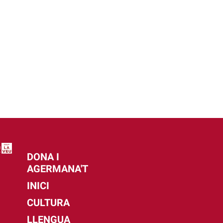
DONA I
AGERMANA'T
INICI
CULTURA
LLENGUA