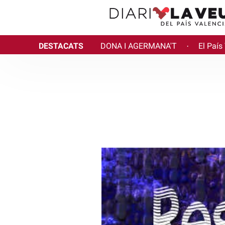
DESTACATS
DONA I AGERMANA'T
El País
·