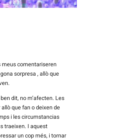
ls meus comentariseren
gona sorpresa , allò que
ven.
ben dit, no m’afecten. Les
r allò que fan o deixen de
mps i les circumstancias
es traeixen. I aquest
pressar un cop més, i tornar