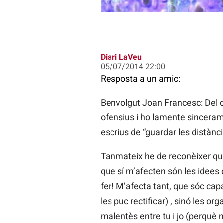
Diari LaVeu
05/07/2014 22:00
Resposta a un amic:
Benvolgut Joan Francesc: Del 
ofensius i ho lamente sinceram
escrius de “guardar les distànc
Tanmateix he de reconèixer que
que sí m’afecten són les idees d
fer! M’afecta tant, que sóc ca
les puc rectificar) , sinó les o
malentès entre tu i jo (perquè 