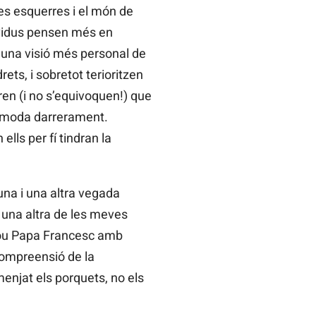
les esquerres i el món de
dividus pensen més en
ra una visió més personal de
rets, i sobretot terioritzen
ren (i no s’equivoquen!) que
e moda darrerament.
ls per fí tindran la
una i una altra vegada
r una altra de les meves
l nou Papa Francesc amb
compreensió de la
enjat els porquets, no els