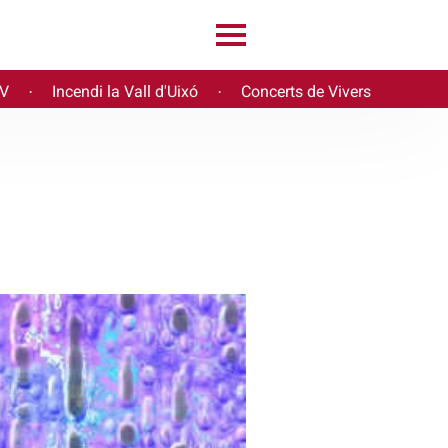
PV
Incendi la Vall d'Uixó
Concerts de Vivers
·
·