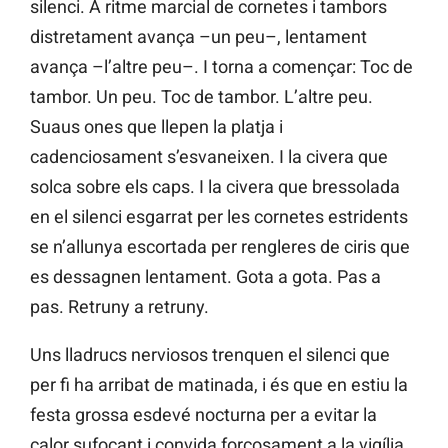
silenci. A ritme marcial de cornetes i tambors
distretament avança –un peu–, lentament
avança –l’altre peu–. I torna a començar: Toc de
tambor. Un peu. Toc de tambor. L’altre peu.
Suaus ones que llepen la platja i
cadenciosament s’esvaneixen. I la civera que
solca sobre els caps. I la civera que bressolada
en el silenci esgarrat per les cornetes estridents
se n’allunya escortada per rengleres de ciris que
es dessagnen lentament. Gota a gota. Pas a
pas. Retruny a retruny.
Uns lladrucs nerviosos trenquen el silenci que
per fi ha arribat de matinada, i és que en estiu la
festa grossa esdevé nocturna per a evitar la
calor sufocant i convida forçosament a la vigília