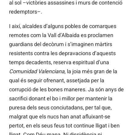
al sol –victòries assassines i murs de contenció
redemptors–.
I així, alcaldes d’alguns pobles de comarques
remotes com la Vall d’Albaida es proclamen
guardians del decòrum i s’imaginen màrtirs
resistents contra les depravacions d’aquests
temps decadents, reserva espiritual d’una
Comunidad Valenciana
, la joia més gran de la
qual és seguir ofrenant, assetjada per la
corrupció de les bones maneres. Ja són anys de
sacrifici donant el bo i millor per mantenir la
puresa dels seus conciutadans, per tal que,
malgrat que els nucs han anat afluixant-se
pertot, en els seus feus tot continue lligat i ben
lligat. Com Déu mana. Ni dissidència ni