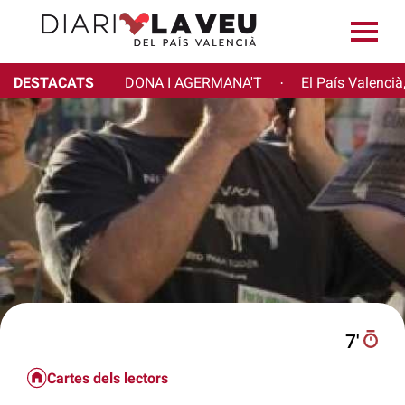
DESTACATS
DONA I AGERMANA'T
El País Valencià
·
7′
Cartes dels lectors