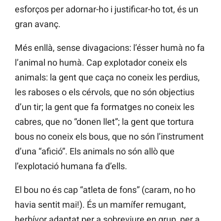
esforços per adornar-ho i justificar-ho tot, és un
gran avanç.
Més enllà, sense divagacions: l’ésser humà no fa
l’animal no humà. Cap explotador coneix els
animals: la gent que caça no coneix les perdius,
les raboses o els cérvols, que no són objectius
d’un tir; la gent que fa formatges no coneix les
cabres, que no “donen llet”; la gent que tortura
bous no coneix els bous, que no són l’instrument
d’una “afició”. Els animals no són allò que
l’explotació humana fa d’ells.
El bou no és cap “atleta de fons” (caram, no ho
havia sentit mai!). És un mamífer remugant,
herbívor adaptat per a sobreviure en grup, per a