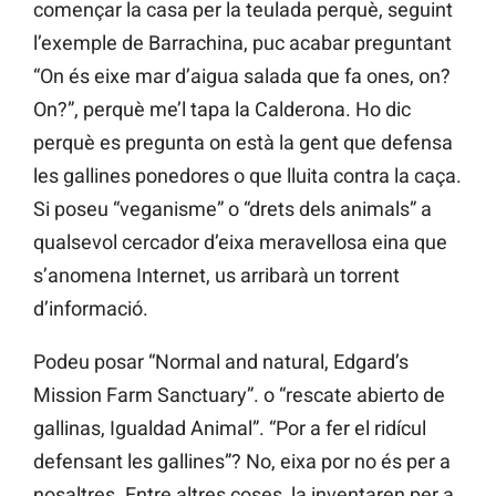
començar la casa per la teulada perquè, seguint
l’exemple de Barrachina, puc acabar preguntant
“On és eixe mar d’aigua salada que fa ones, on?
On?”, perquè me’l tapa la Calderona. Ho dic
perquè es pregunta on està la gent que defensa
les gallines ponedores o que lluita contra la caça.
Si poseu “veganisme” o “drets dels animals” a
qualsevol cercador d’eixa meravellosa eina que
s’anomena Internet, us arribarà un torrent
d’informació.
Podeu posar “Normal and natural, Edgard’s
Mission Farm Sanctuary”. o “rescate abierto de
gallinas, Igualdad Animal”. “Por a fer el ridícul
defensant les gallines”? No, eixa por no és per a
nosaltres. Entre altres coses, la inventaren per a