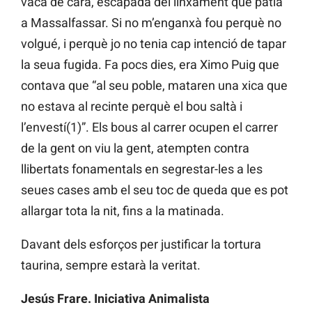
vaca de cara, escapada del linxament que patia
a Massalfassar. Si no m’enganxà fou perquè no
volgué, i perquè jo no tenia cap intenció de tapar
la seua fugida. Fa pocs dies, era Ximo Puig que
contava que “al seu poble, mataren una xica que
no estava al recinte perquè el bou saltà i
l’envestí(1)”. Els bous al carrer ocupen el carrer
de la gent on viu la gent, atempten contra
llibertats fonamentals en segrestar-les a les
seues cases amb el seu toc de queda que es pot
allargar tota la nit, fins a la matinada.
Davant dels esforços per justificar la tortura
taurina, sempre estarà la veritat.
Jesús Frare. Iniciativa Animalista