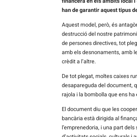
financera en els àmbits local 
han de garantir aquest tipus d
Aquest model, però, és antagòni
destrucció del nostre patrimoni a
de persones directives, tot ple
amb els desnonaments, amb les 
crèdit a l’altre.
De tot plegat, moltes caixes r
desapareguda del document, que n
rajola i la bombolla que ens ha 
El document diu que les cooperat
bancària està dirigida al finanç
l’emprenedoria, i una part dels
d’activitats socials, culturals 