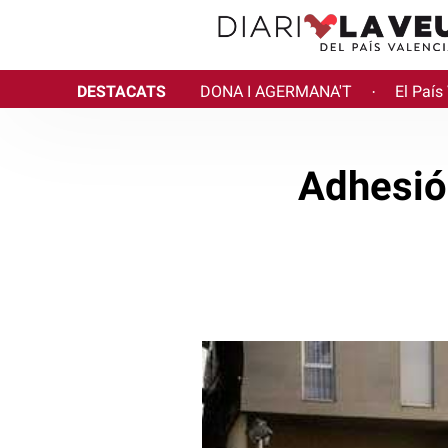
DESTACATS
DONA I AGERMANA'T
El País
·
Adhesió 