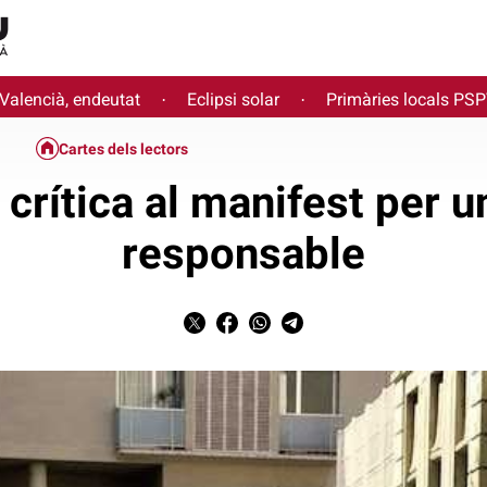
 Valencià, endeutat
Eclipsi solar
Primàries locals PS
·
·
Cartes dels lectors
crítica al manifest per 
responsable