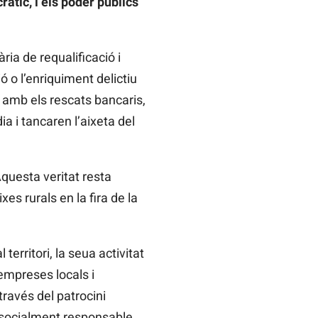
àtic, i els poder públics
ia de requalificació i
ió o l’enriquiment delictiu
c amb els rescats bancaris,
 i tancaren l’aixeta del
questa veritat resta
es rurals en la fira de la
erritori, la seua activitat
 empreses locals i
través del patrocini
ca socialment responsable,