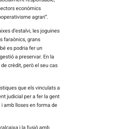
s sectors econòmics
operativisme agrari”.
xes d’estalvi, les joguines
es faraònics, grans
bé es podria fer un
estió a preservar. En la
de crèdit, però el seu cas
stiques que els vinculats a
t judicial per a fer la gent
 i amb lloses en forma de
alcaixa i la fusió amb