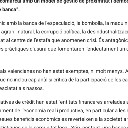
i comarcal amb un model de gestió de proximitat i democr
e banca”.
c amb la banca de l’especulació, la bombolla, la maquinàr
grari i natural, la corrupció política, la desindustrialitzac
gat al centre de l’estafa que anomenen crisi. És antagòni
pràctiques d’usura que fomentaren l’endeutament un dia
urals valencianes no han estat exemptes, ni molt menys. A
o inclou cap anàlisi crítica de la participació de les caix
esclatat als nassos.
ives de crèdit han estat “entitats financeres arrelades al t
ament de l’economia real i productiva, en particular a les
 seues beneficis econòmics es reverteixen a la societat a 
i artístiques de la comunitat local. Són, per tant, una ban