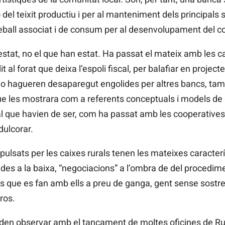
 del teixit productiu i per al manteniment dels principal
eball associat i de consum per al desenvolupament del co
estat, no el que han estat. Ha passat el mateix amb les cai
 al forat que deixa l’espoli fiscal, per balafiar en project
no hagueren desaparegut engolides per altres bancs, tam
e les mostrara com a referents conceptuals i models de g
al que havien de ser, com ha passat amb les cooperatives 
dulcorar.
lsats per les caixes rurals tenen les mateixes caracterí
ades a la baixa, “negociacions” a l’ombra de del procedimen
rs que es fan amb ells a preu de ganga, gent sense sostre
ros.
poden observar amb el tancament de moltes oficines de Rur