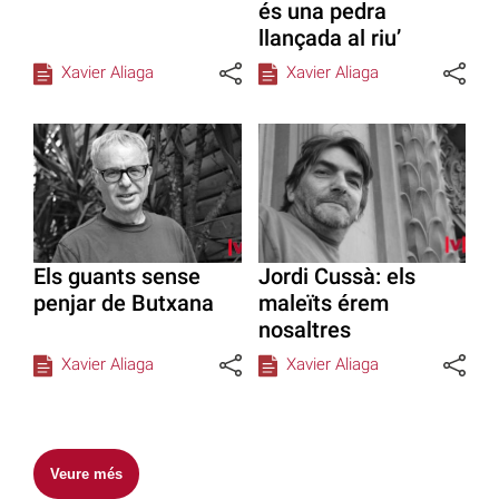
és una pedra
llançada al riu’
Xavier Aliaga
Xavier Aliaga
Els guants sense
Jordi Cussà: els
penjar de Butxana
maleïts érem
nosaltres
Xavier Aliaga
Xavier Aliaga
Veure més