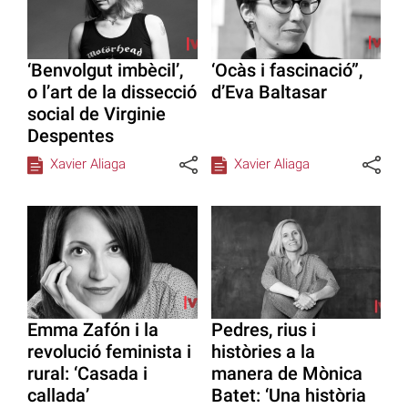
‘Benvolgut imbècil’,
‘Ocàs i fascinació”,
o l’art de la dissecció
d’Eva Baltasar
social de Virginie
Despentes
Xavier Aliaga
Xavier Aliaga
Emma Zafón i la
Pedres, rius i
revolució feminista i
històries a la
rural: ‘Casada i
manera de Mònica
callada’
Batet: ‘Una història