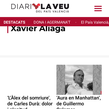
DESTACATS
DONA I AGERMANA'T
El País Valencià
·
Xavier Aliaga
‘L’Àlex del somriure’,
‘Aura en Manhattan’,
de Carles Durà: dolor
de Guillermo