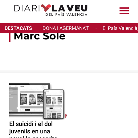
DESTACATS
DONA I AGERMANA'T
El País Valencià
·
Marc Solé
El suïcidi i el dol
juvenils en una