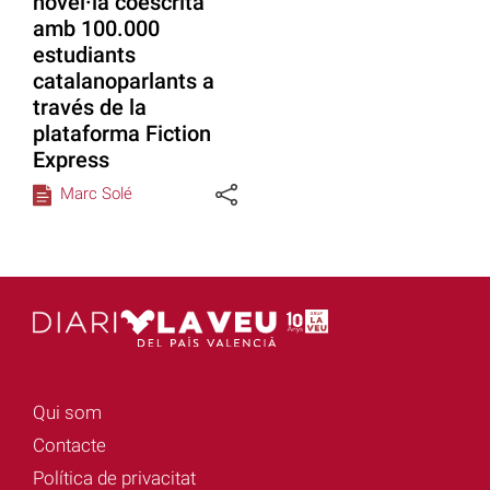
novel·la coescrita
amb 100.000
estudiants
catalanoparlants a
través de la
plataforma Fiction
Express
Marc Solé
Qui som
Contacte
Política de privacitat