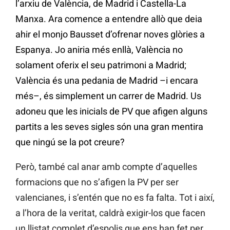
l’arxiu de València, de Madrid i Castella-La
Manxa. Ara comence a entendre allò que deia
ahir el monjo Bausset d’ofrenar noves glòries a
Espanya. Jo aniria més enllà, València no
solament oferix el seu patrimoni a Madrid;
València és una pedania de Madrid –i encara
més–, és simplement un carrer de Madrid. Us
adoneu que les inicials de PV que afigen alguns
partits a les seves sigles són una gran mentira
que ningú se la pot creure?
Però, també cal anar amb compte d’aquelles
formacions que no s’afigen la PV per ser
valencianes, i s’entén que no es fa falta. Tot i així,
a l’hora de la veritat, caldrà exigir-los que facen
un llistat complet d’espolis que ens han fet per