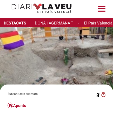
DESTACATS
DONA I AGERMANA'T
El País Valencià
·
Buscant sers estimats
8′
Apunts