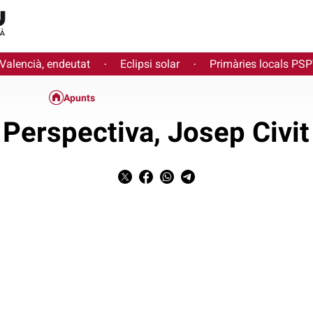
 Valencià, endeutat
Eclipsi solar
Primàries locals PS
·
·
Apunts
Perspectiva, Josep Civit