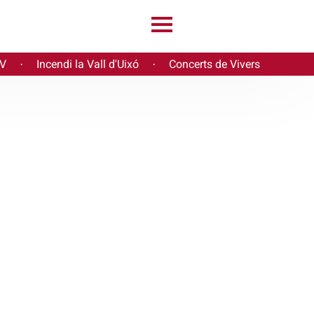
PV
Incendi la Vall d'Uixó
Concerts de Vivers
·
·