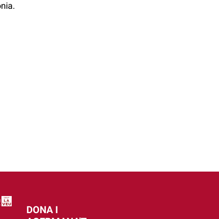
nia.
DONA I