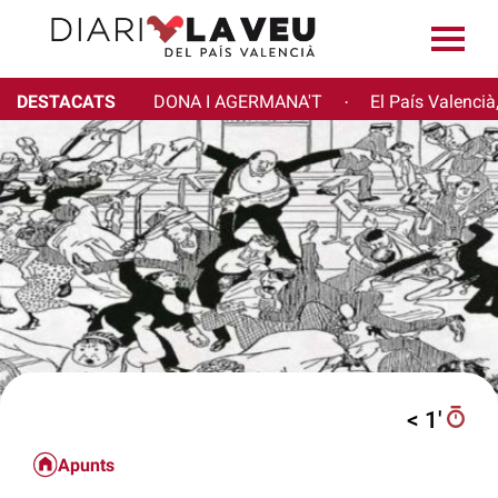
DESTACATS
DONA I AGERMANA'T
El País Valencià
·
< 1′
Apunts