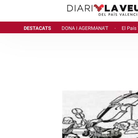
DESTACATS
DONA I AGERMANA'T
El País
·