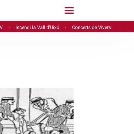
PV
Incendi la Vall d'Uixó
Concerts de Vivers
·
·