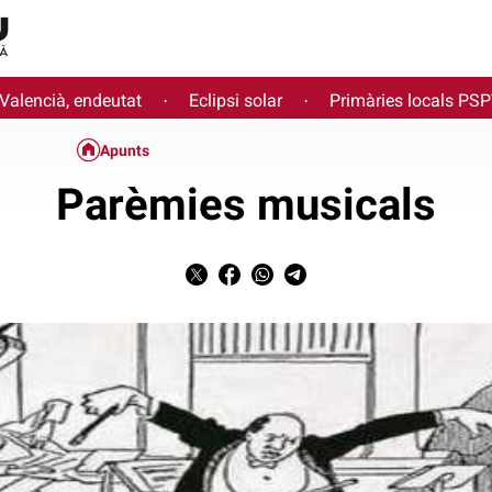
 Valencià, endeutat
Eclipsi solar
Primàries locals PS
·
·
Apunts
Parèmies musicals