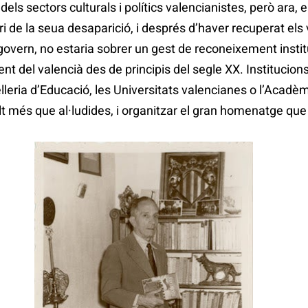
els sectors culturals i polítics valencianistes, però ara,
i de la seua desaparició, i després d’haver recuperat els
ogovern, no estaria sobrer un gest de reconeixement insti
t del valencià des de principis del segle XX. Institucio
lleria d’Educació, les Universitats valencianes o l’Acadè
lt més que al·ludides, i organitzar el gran homenatge qu