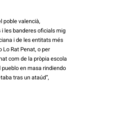
l poble valencià,
 les banderes oficials mig
iana i de les entitats més
o Lo Rat Penat, o per
enat com de la pròpia escola
el pueblo en masa rindiendo
etaba tras un ataúd”,