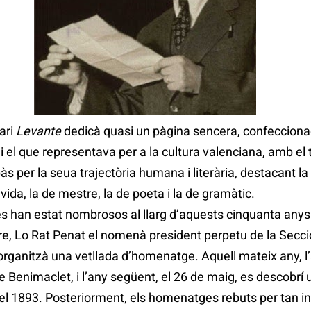
iari
Levante
dedicà quasi un pàgina sencera, confecciona
 i el que representava per a la cultura valenciana, amb el t
às per la seua trajectòria humana i literària, destacant la
vida, la de mestre, la de poeta i la de gramàtic.
s han estat nombrosos al llarg d’aquests cinquanta any
re, Lo Rat Penat el nomenà president perpetu de la Secció 
organitzà una vetllada d’homenatge. Aquell mateix any, l’
de Benimaclet, i l’any següent, el 26 de maig, es descobrí
 el 1893. Posteriorment, els homenatges rebuts per tan i