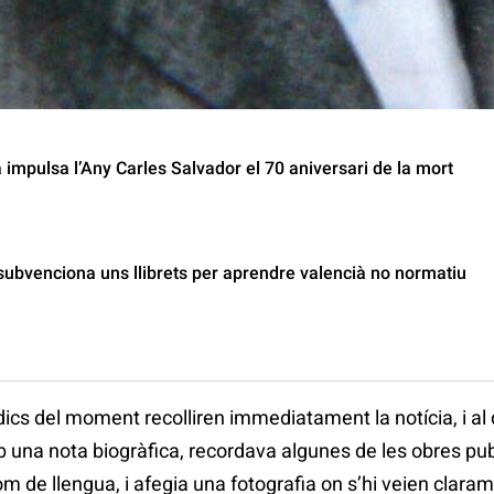
l valencianisme del moment i un dels nacionalistes més d
impulsa l’Any Carles Salvador el 70 aniversari de la mort
subvenciona uns llibrets per aprendre valencià no normatiu
òdics del moment recolliren immediatament la notícia, i al
b una nota biogràfica, recordava algunes de les obres publ
m de llengua, i afegia una fotografia on s’hi veien claram