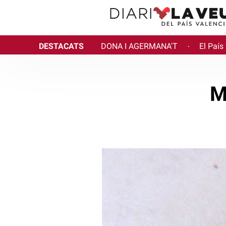
DESTACATS
DONA I AGERMANA'T
El País
·
M