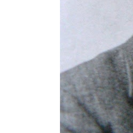
Diari LaVeu
07/07/2014 15:00
El dia 7 de juliol de 1955, desp
Salvador i Gimeno amb tan sols 
ciutat de València i de tot el P
seus esforços a divulgar la n
de 1932, conscient com era de 
ortogràfica dominant entre els e
en la llengua pròpia. Primer de
posteriorment com a fundador de
Atesa la seua significació dins
lamentada per tothom, ni que d