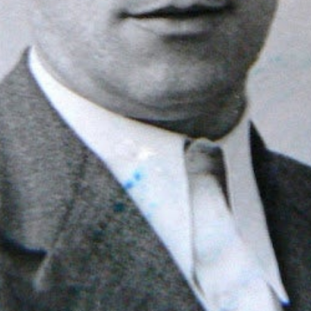
rés d’una llarga i penosa malaltia, moria a Benimaclet, on
seixanta-dos anys. La notícia causà forta impressió en e
aís Valencià. Havia mort el mestre, aquell qui des de 1932
ormativa ortogràfica aprovada a Castelló, també conegud
la importància vital que representava per al valencià ac
scriptors valencians. Gràcies a ell molts valencians havie
s dels cursos per correspondència publicats a
El Camí
ent
ls cursos de llengua i literatura de Lo Rat Penat el 194
 del món cultural valencià no ens ha d’estranyar que la s
es de gairebé tots els àmbits del valencianisme s’hi lla