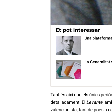
havia mort la figura capdal de
franquista.
Et pot interessar
Una plataforma 
La Generalitat 
Tant és així que els únics peri
detalladament. El
Levante
, am
valencianista, tant de poesia co