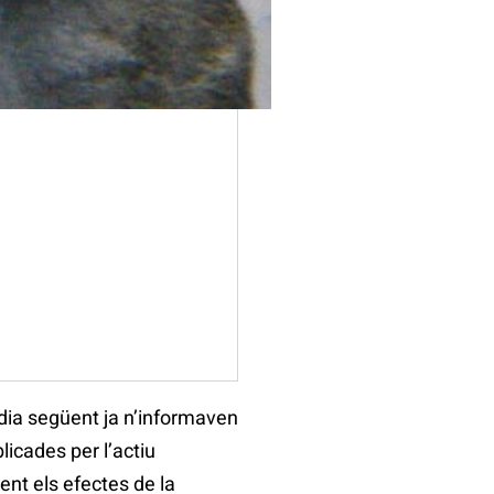
inàmics de la postguerra
 dia següent ja n’informaven
icades per l’actiu
ent els efectes de la