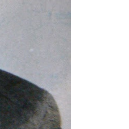
 exercia de mestre, Carles
ls ambients culturals de la
 havia consagrat tots els
a amb el nom de les Normes
abar amb l’anarquia
n aprés a llegir i escriure
re 1932 i 1934, i
9.
eua sobtada desaparició fora
nçaren missatges de condol: