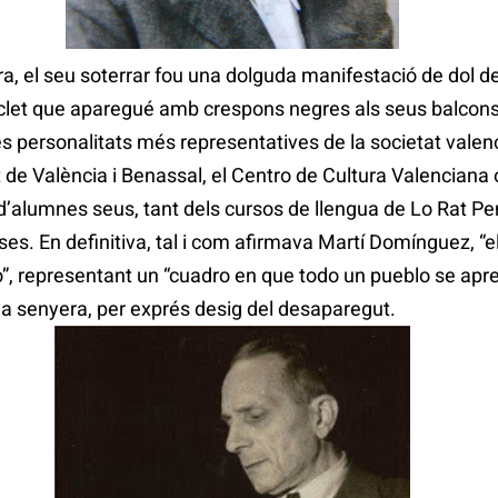
, el seu soterrar fou una dolguda manifestació de dol de
et que aparegué amb crespons negres als seus balcons i
es personalitats més representatives de la societat valenc
 de València i Benassal, el Centro de Cultura Valenciana 
 d’alumnes seus, tant dels cursos de llengua de Lo Rat P
es. En definitiva, tal i com afirmava Martí Domínguez, “
ado”, representant un “cuadro en que todo un pueblo se apr
na senyera, per exprés desig del desaparegut.