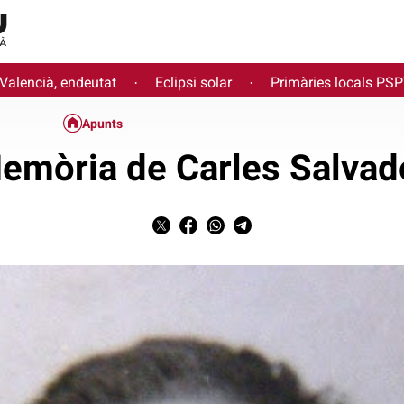
 Valencià, endeutat
Eclipsi solar
Primàries locals PS
·
·
Apunts
emòria de Carles Salvad