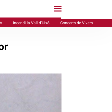
PV
Incendi la Vall d'Uixó
Concerts de Vivers
·
·
or