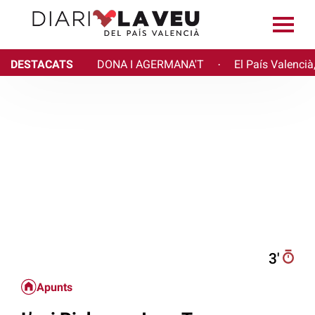
DESTACATS
DONA I AGERMANA'T
El País Valencià
·
3′
Apunts