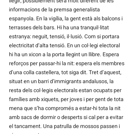
llegir; possiblement serà molt diferent de les
informacions de la premsa generalista
espanyola. En la vigília, la gent està als balcons i
terrasses dels bars. Hi ha una tranquil·litat
estranya: neguit, tensió, il·lusió. Com si portara
electricitat d’alta tensió. En un col·legi electoral
hi ha un xicon a la porta llegint un llibre. Espera
reforços per passar-hi la nit: espera els membres
d’una colla castellera, tot siga dit. Tret d’aquest,
situat en un barri d’immigrants andalusos, la
resta dels col·legis electorals estan ocupats per
famílies amb xiquets, per joves i per gent de tota
mena que s’ha compromés a estar-hi tota la nit
amb sacs de dormir o desperts si cal per a evitar
el tancament. Una patrulla de mossos passen i