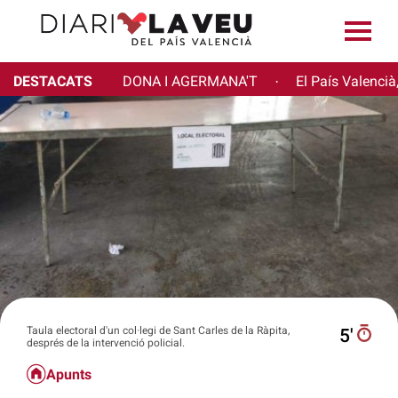
DESTACATS
DONA I AGERMANA'T
El País Valencià
·
Taula electoral d'un col·legi de Sant Carles de la Ràpita,
5′
després de la intervenció policial.
Apunts