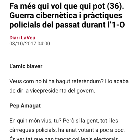
Fa més qui vol que qui pot (36).
Guerra cibernètica i pràctiques
policials del passat durant l’1-O
Diari LaVeu
03/10/2017 04:00
L’amic blaver
Veus com no hi ha hagut referèndum? Ho acaba
de dir la vicepresidenta del govern.
Pep Amagat
En quin món vius, tu? Però si la gent, tot i les
càrregues policials, ha anat votant a poc a poc.
És veritat que han tancat col·legis electorals