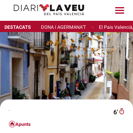
DESTACATS
DONA I AGERMANA'T
El País Valencià
·
-
6′
Apunts