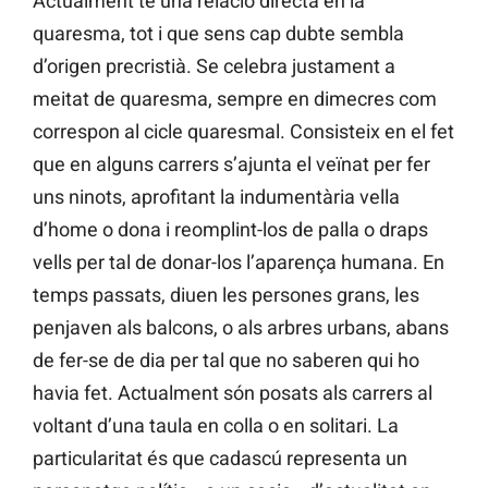
Actualment té una relació directa en la
quaresma, tot i que sens cap dubte sembla
d’origen precristià. Se celebra justament a
meitat de quaresma, sempre en dimecres com
correspon al cicle quaresmal. Consisteix en el fet
que en alguns carrers s’ajunta el veïnat per fer
uns ninots, aprofitant la indumentària vella
d’home o dona i reomplint-los de palla o draps
vells per tal de donar-los l’aparença humana. En
temps passats, diuen les persones grans, les
penjaven als balcons, o als arbres urbans, abans
de fer-se de dia per tal que no saberen qui ho
havia fet. Actualment són posats als carrers al
voltant d’una taula en colla o en solitari. La
particularitat és que cadascú representa un