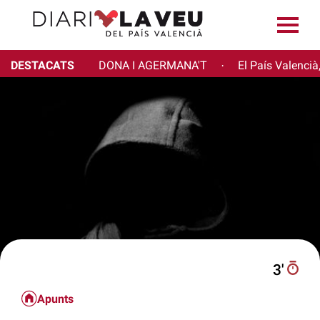
DESTACATS
DONA I AGERMANA'T
El País Valencià
·
3′
Apunts