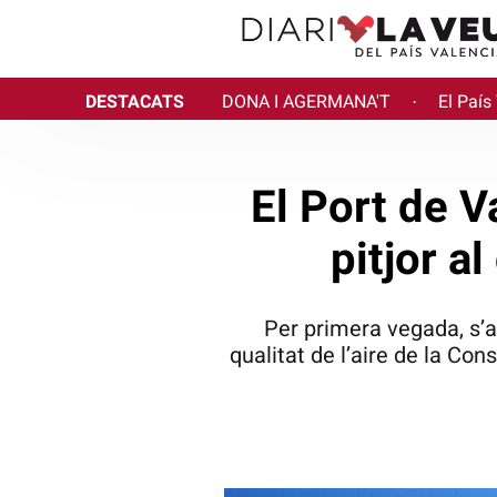
DESTACATS
DONA I AGERMANA'T
El País
·
El Port de Va
pitjor a
Per primera vegada, s’
qualitat de l’aire de la Co