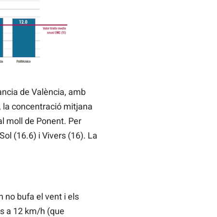
lància de València, amb
, la concentració mitjana
al moll de Ponent. Per
ol (16.6) i Vivers (16). La
 no bufa el vent i els
rs a 12 km/h (que