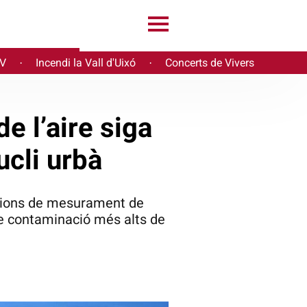
PV
Incendi la Vall d'Uixó
Concerts de Vivers
·
·
de l’aire siga
ucli urbà
acions de mesurament de
 de contaminació més alts de