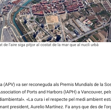
t de l’aire siga pitjor al costat de la mar que al nucli urbà
ia (APV) va ser reconeguda als Premis Mundials de la Sost
l Association of Ports and Harbors (IAPH) a Vancouver, pe
diambiental». «La cura i el respecte pel medi ambient est
amant president, Aurelio Martínez. Fa anys que des de l’o