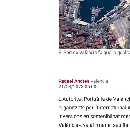
El Port de València fa que la qualita
Raquel Andrés
València
21/03/2023 05:00
L’Autoritat Portuària de Valènc
organitzats per l’Internationa
inversions en sostenibilitat me
València», va afirmar el seu fl