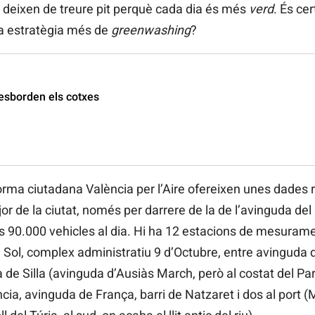
 deixen de treure pit perquè cada dia és més
verd
. És cer
a estratègia més de
greenwashing
?
desborden els cotxes
orma ciutadana València per l’Aire ofereixen unes dades r
itjor de la ciutat, només per darrere de la de l’avinguda del 
s 90.000 vehicles al dia. Hi ha 12 estacions de mesurament
el Sol, complex administratiu 9 d’Octubre, entre avinguda d
a de Silla (avinguda d’Ausiàs March, però al costat del Pa
cia, avinguda de França, barri de Natzaret i dos al port (