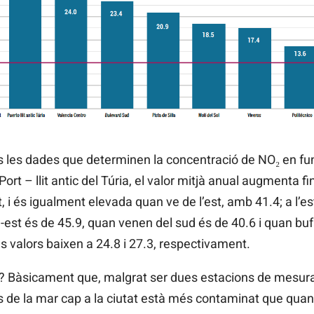
 les dades que determinen la concentració de NO₂ en func
rt – llit antic del Túria, el valor mitjà anual augmenta fi
 i és igualment elevada quan ve de l’est, amb 41.4; a l’es
-est és de 45.9, quan venen del sud és de 40.6 i quan bufa 
els valors baixen a 24.8 i 27.3, respectivament.
 Bàsicament que, malgrat ser dues estacions de mesura
s de la mar cap a la ciutat està més contaminat que quan v