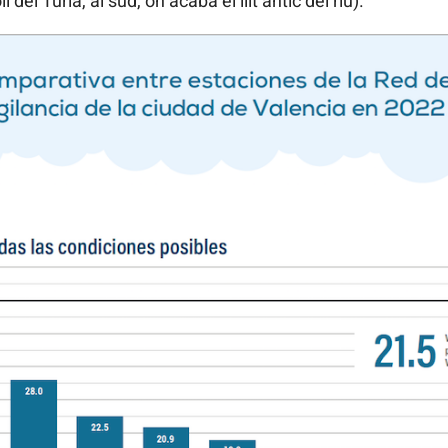
 del Túria, al sud, on acaba el llit antic del riu).