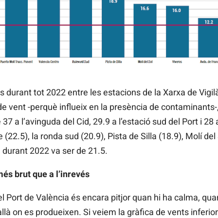
 durant tot 2022 entre les estacions de la Xarxa de Vigi
de vent -perquè influeix en la presència de contaminants-
7 a l’avinguda del Cid, 29.9 a l’estació sud del Port i 28 
2.5), la ronda sud (20.9), Pista de Silla (18.9), Molí del S
a durant 2022 va ser de 21.5.
 més brut que a l’inrevés
del Port de València és encara pitjor quan hi ha calma, quan
à on es produeixen. Si veiem la gràfica de vents inferio