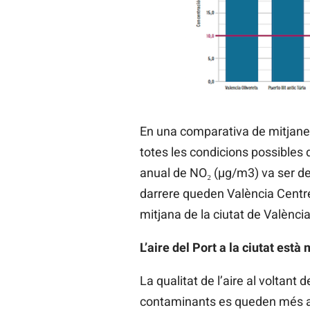
En una comparativa de mitjanes
totes les condicions possibles 
anual de NO₂ (µg/m3) va ser de 3
darrere queden València Centre (2
mitjana de la ciutat de Valènci
L’aire del Port a la ciutat està
La qualitat de l’aire al voltant 
contaminants es queden més all