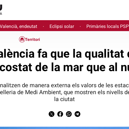
 Valencià, endeutat
Eclipsi solar
Primàries locals PS
·
·
Territori
lència fa que la qualitat 
l costat de la mar que al n
analitzen de manera externa els valors de les est
nselleria de Medi Ambient, que mostren els nivells
la ciutat