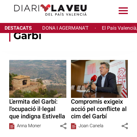
DESTACATS
DONA I AGERMANA'T
El País Valencià
·
Garbí
L'ermita del Garbí:
Compromís exigeix
l'ocupació il·legal
acció pel conflicte al
que indigna Estivella
cim del Garbí
Anna Moner
Joan Canela