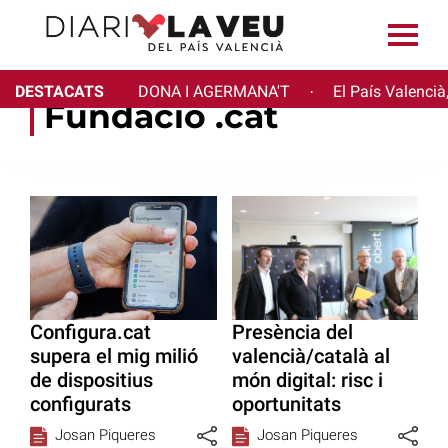
DESTACATS
DONA I AGERMANA'T
El País Valencià
·
Fundació .cat
Configura.cat
Presència del
supera el mig milió
valencià/català al
de dispositius
món digital: risc i
configurats
oportunitats
Josan Piqueres
Josan Piqueres