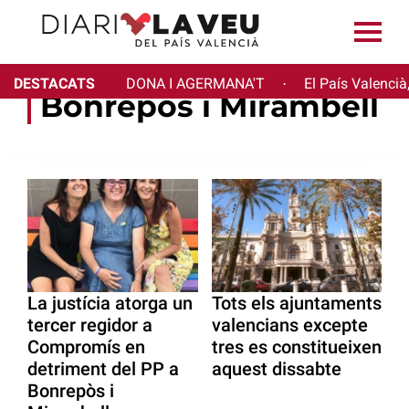
DESTACATS
DONA I AGERMANA'T
El País Valencià
·
Bonrepòs i Mirambell
La justícia atorga un
Tots els ajuntaments
tercer regidor a
valencians excepte
Compromís en
tres es constitueixen
detriment del PP a
aquest dissabte
Bonrepòs i