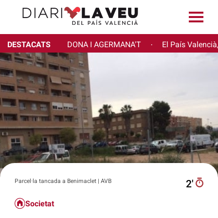
DESTACATS
DONA I AGERMANA'T
El País Valencià
·
Parcel·la tancada a Benimaclet | AVB
2′
Societat