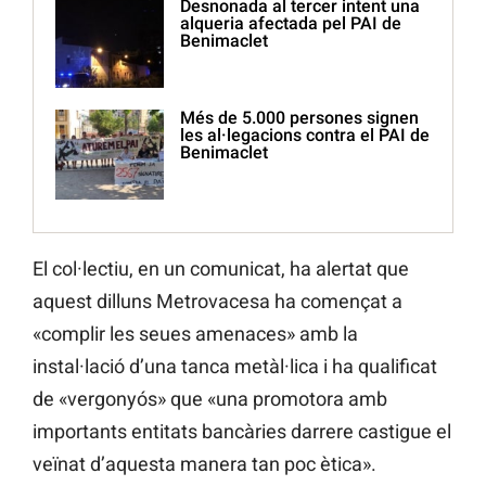
Desnonada al tercer intent una
alqueria afectada pel PAI de
Benimaclet
Més de 5.000 persones signen
les al·legacions contra el PAI de
Benimaclet
El col·lectiu, en un comunicat, ha alertat que
aquest dilluns Metrovacesa ha començat a
«complir les seues amenaces» amb la
instal·lació d’una tanca metàl·lica i ha qualificat
de «vergonyós» que «una promotora amb
importants entitats bancàries darrere castigue el
veïnat d’aquesta manera tan poc ètica».