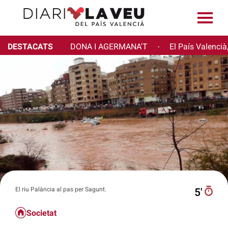
DESTACATS
DONA I AGERMANA'T
El País Valencià
·
El riu Palància al pas per Sagunt.
5′
Societat