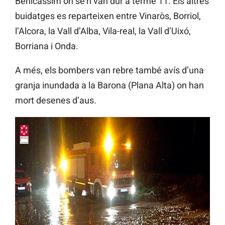
Benicàssim on se’n van dur a terme 11. Els altres
buidatges es reparteixen entre Vinaròs, Borriol,
l’Alcora, la Vall d’Alba, Vila-real, la Vall d’Uixó,
Borriana i Onda.
A més, els bombers van rebre també avís d’una
granja inundada a la Barona (Plana Alta) on han
mort desenes d’aus.