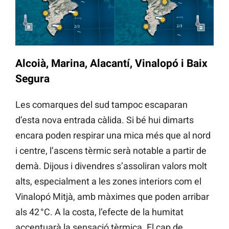
Alcoià, Marina, Alacantí, Vinalopó i Baix
Segura
Les comarques del sud tampoc escaparan
d’esta nova entrada càlida. Si bé hui dimarts
encara poden respirar una mica més que al nord
i centre, l’ascens tèrmic serà notable a partir de
demà. Dijous i divendres s’assoliran valors molt
alts, especialment a les zones interiors com el
Vinalopó Mitjà, amb màximes que poden arribar
als 42 °C. A la costa, l’efecte de la humitat
accentuarà la sensació tèrmica. El cap de