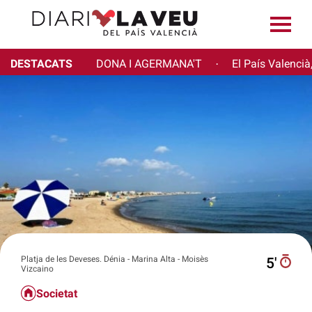
DESTACATS
DONA I AGERMANA'T
El País Valencià
·
Platja de les Deveses. Dénia - Marina Alta - Moisès
5′
Vizcaino
Societat