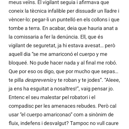
meus veïns. El vigilant seguia i afirmava que
coneix la tècnica infalible per dissuadir un lladre i
vèncer-lo: pegar-li un puntelló en els collons i que
tombe a terra. En acabar, deia que hauria anat a
la comissaria a fer la denúncia. Ell, que és
vigilant de seguretat, ja hi estava avesat… però
aquell dia “se me amariconó el cuerpo y me
bloqueé. No pude hacer nada y al final me robó.
Que por eso os digo, que por mucho que sepas…
te pilla
desprevenío
y te roban y te jodes”. “Aleee,
ja ens ha esguitat a nosaltres!”, vaig pensar jo.
Entenc el seu malestar pel robatori i el
compadisc per les amenaces rebudes. Però cal
usar “el cuerpo amariconao” com a sinònim de
fluix, indefens i desvalgut? Tampoc no vull caure