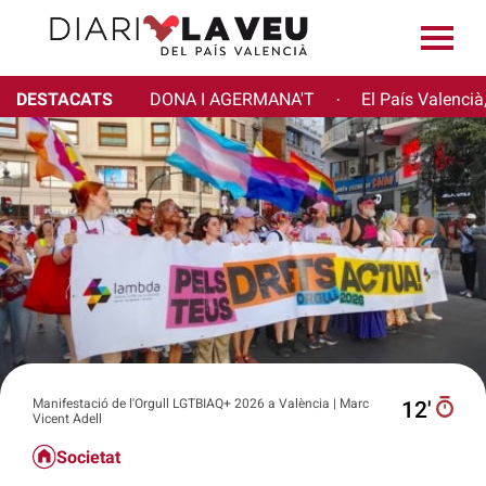
DESTACATS
DONA I AGERMANA'T
El País Valencià
·
Manifestació de l'Orgull LGTBIAQ+ 2026 a València | Marc
12′
Vicent Adell
Societat