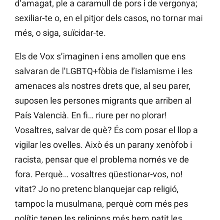
d’amagat, ple a caramull de pors i de vergonya;
sexiliar-te o, en el pitjor dels casos, no tornar mai
més, o siga, suïcidar-te.
Els de Vox s’imaginen i ens amollen que ens
salvaran de l’LGBTQ+fòbia de l’islamisme i les
amenaces als nostres drets que, al seu parer,
suposen les persones migrants que arriben al
País Valencià. En fi… riure per no plorar!
Vosaltres, salvar de què? És com posar el llop a
vigilar les ovelles. Això és un parany xenòfob i
racista, pensar que el problema només ve de
fora. Perquè… vosaltres qüestionar-vos, no!
vitat? Jo no pretenc blanquejar cap religió,
tampoc la musulmana, perquè com més pes
polític tenen les religions més hem patit les