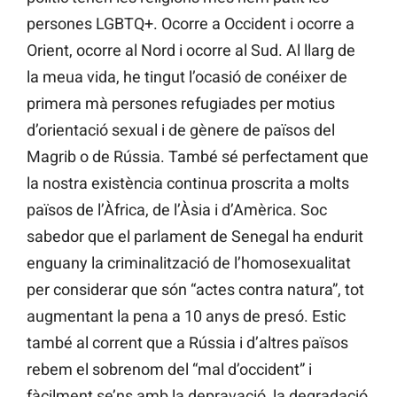
persones LGBTQ+. Ocorre a Occident i ocorre a
Orient, ocorre al Nord i ocorre al Sud. Al llarg de
la meua vida, he tingut l’ocasió de conéixer de
primera mà persones refugiades per motius
d’orientació sexual i de gènere de països del
Magrib o de Rússia. També sé perfectament que
la nostra existència continua proscrita a molts
països de l’Àfrica, de l’Àsia i d’Amèrica. Soc
sabedor que el parlament de Senegal ha endurit
enguany la criminalització de l’homosexualitat
per considerar que són “actes contra natura”, tot
augmentant la pena a 10 anys de presó. Estic
també al corrent que a Rússia i d’altres països
rebem el sobrenom del “mal d’occident” i
fàcilment se’ns amb la depravació, la degradació