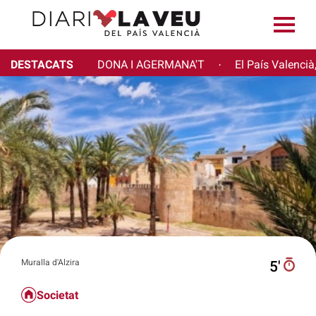
DESTACATS
DONA I AGERMANA'T
El País Valencià
·
Muralla d'Alzira
5′
Societat