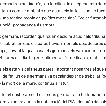
ue demostren no tindre’n, les famílies dels dependents d
ten a complir amb allò que estableix la llei, i que ho fac
una tàctica pròpia de polítics mesquins”. “Voler furtar a
rupció i propaganda és amoral”.
s germans recorden que “quan decidim acudir als tribunals,
tit, subratllen que els pares havien mort els dos, després
mps, davant la qual cosa els germans els van cuidar amb 
 hores del dia: higiene, alimentació, medicació, mobilitat
ts els estalvis dels seus pares, “aportant nosaltres el que
i, de fet, un dels germans va decidir deixar de treballar 
e la mort de la mare, continua a l’atur.
 tot el nostre amor. I els meus germans i jo ho tornaríem a
 va sobreviure a la notificació del PIA i després de sol•lic