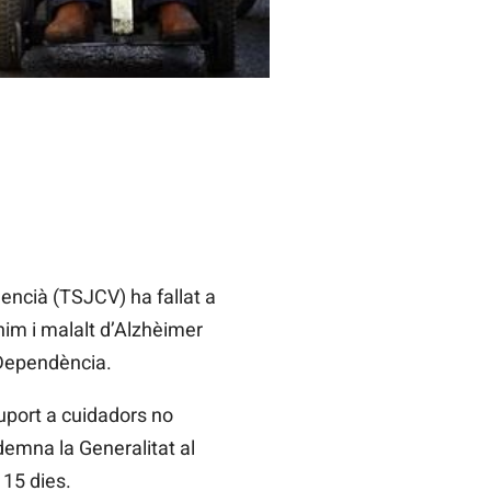
lencià (TSJCV) ha fallat a
nim i malalt d’Alzhèimer
 Dependència.
suport a cuidadors no
emna la Generalitat al
 15 dies.