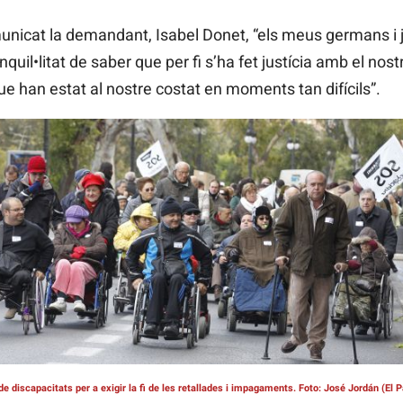
unicat la demandant, Isabel Donet, “els meus germans i 
quil•litat de saber que per fi s’ha fet justícia amb el nost
ue han estat al nostre costat en moments tan difícils”.
de discapacitats per a exigir la fi de les retallades i impagaments. Foto: José Jordán (El P