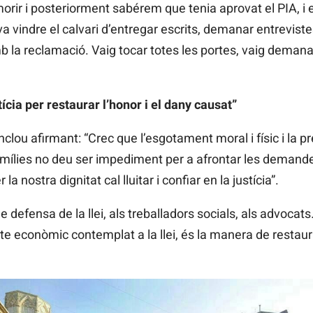
rir i posteriorment sabérem que tenia aprovat el PIA, i
 vindre el calvari d’entregar escrits, demanar entrevistes 
la reclamació. Vaig tocar totes les portes, vaig demanar 
stícia per restaurar l’honor i el dany causat”
clou afirmant: “Crec que l’esgotament moral i físic i la 
amílies no deu ser impediment per a afrontar les demand
a nostra dignitat cal lluitar i confiar en la justícia”.
de defensa de la llei, als treballadors socials, als advoc
e econòmic contemplat a la llei, és la manera de restaurar