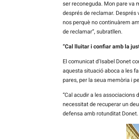
ser reconeguda. Mon pare va mo
després de reclamar. Després va
nos perquè no continuàrem amb 
de reclamar”, subratllen.
“Cal lluitar i confiar amb la ju
El comunicat d’Isabel Donet con
aquesta situació aboca a les f
pares, per la seua memòria i per l
“Cal acudir a les associacions 
necessitat de recuperar un deut
defensa amb rotunditat Donet.