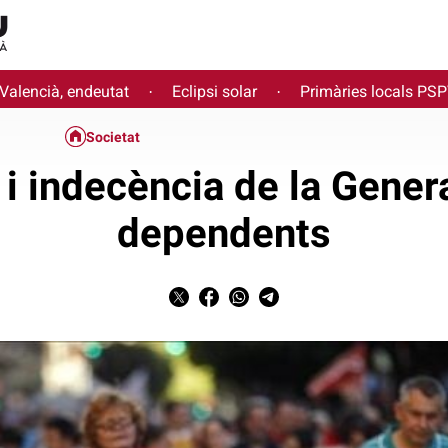
 Valencià, endeutat
Eclipsi solar
Primàries locals PS
·
·
Societat
a i indecència de la Genera
dependents