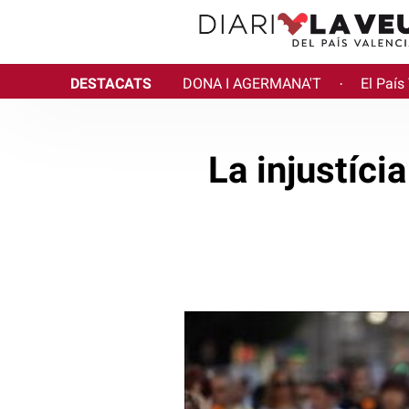
DESTACATS
DONA I AGERMANA'T
El País
·
La injustíci