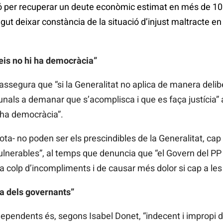
ió per recuperar un deute econòmic estimat en més de 10
t deixar constància de la situació d’injust maltracte en u
eis no hi ha democràcia”
assegura que “si la Generalitat no aplica de manera delibe
unals a demanar que s’acomplisca i que es faça justícia” 
i ha democràcia”.
ta- no poden ser els prescindibles de la Generalitat, cap
lnerables”, al temps que denuncia que “el Govern del PP
 a colp d’incompliments i de causar més dolor si cap a les 
ia dels governants”
 dependents és, segons Isabel Donet, “indecent i impropi 