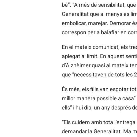
bé”. “A més de sensibilitat, q
Generalitat que al menys es limi
embolicar, marejar. Demorar és 
correspon per a balafiar en cor
En el mateix comunicat, els tre
aplegat al límit. En aquest sen
d’Alzhèimer quasi al mateix te
que “necessitaven de tots les 24
És més, els fills van esgotar to
millor manera possible a casa” 
ells” i hui dia, un any després d
“Els cuidem amb tota l’entrega i
demandar la Generalitat. Ma mare