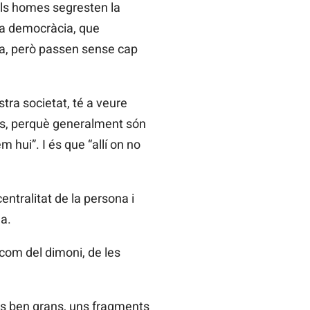
“Els homes segresten la
 la democràcia, que
da, però passen sense cap
stra societat, té a veure
rts, perquè generalment són
 hui”. I és que “allí on no
entralitat de la persona i
na.
, com del dimoni, de les
res ben grans, uns fragments