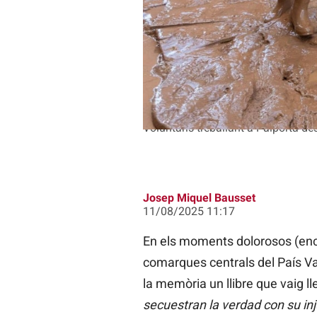
Voluntaris treballant a Paiporta de
Josep Miquel Bausset
11/08/2025 11:17
En els moments dolorosos (enca
comarques centrals del País Val
la memòria un llibre que vaig ll
secuestran la verdad con su inj