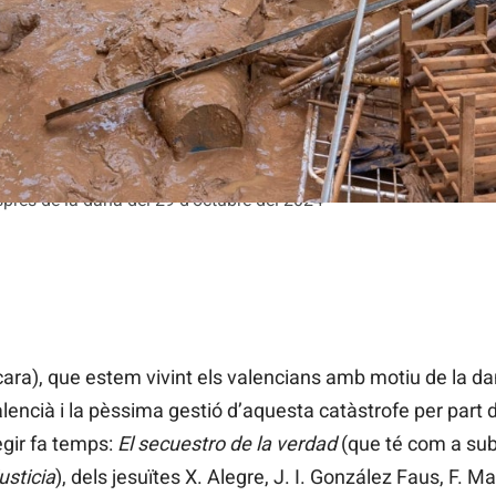
sprés de la dana del 29 d'octubre del 2024
ra), que estem vivint els valencians amb motiu de la da
encià i la pèssima gestió d’aquesta catàstrofe per part 
egir fa temps:
El secuestro de la verdad
(que té com a subt
usticia
), dels jesuïtes X. Alegre, J. I. González Faus, F. Ma