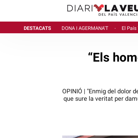
DESTACATS
DONA I AGERMANA'T
El País
·
“Els hom
OPINIÓ | "Enmig del dolor d
que sure la veritat per dam