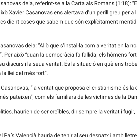
Casanovas deia, referint-se a la Carta als Romans (1:18): 
r això Xavier Casanovas ens alertava d’un perill greu per a
tics dient coses que sabem que són explícitament menti
sanovas deia: “Allò que s’instal·la com a veritat en la no
. Per això “quan la democràcia fa fallida, els hòmens fo
iscurs i la seua veritat. És la situació en què ens trobem
a la llei del més fort”.
 Casanovas, “la veritat que proposa el cristianisme és la c
 més pateixen”, com els familiars de les víctimes de la Da
lítics, haurien de ser creïbles, dir sempre la veritat i fugir
del País Valencià hauria de tenir al seu despatx i amb llet