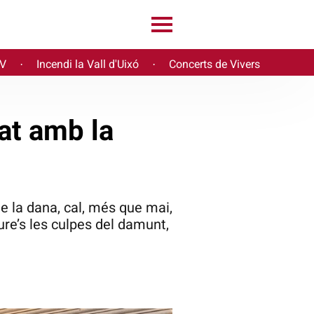
PV
Incendi la Vall d'Uixó
Concerts de Vivers
·
·
at amb la
e la dana, cal, més que mai,
ure’s les culpes del damunt,