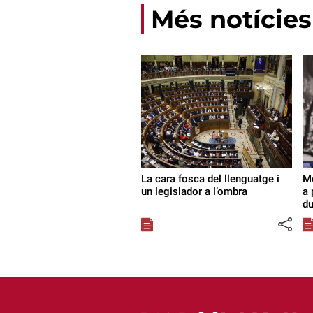
Més notícies
La cara fosca del llenguatge i
Mó
un legislador a l’ombra
a 
du