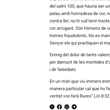
del salm 100, que hauria ser u
palau amb honradesa de cor, no
contra llei, no hi vull tenir tra
cor arrogant. Són hòmens de con
homes fraudulents. No es manti
Senyor els qui practiquen el ma
Enmig del dolor de tants valenc
per damunt de les mentides d’al
i dir falsedats.
En un món que viu immers enmig 
manera particular cal que ho fa
veritat vos farà lliures” (Jo 8:32