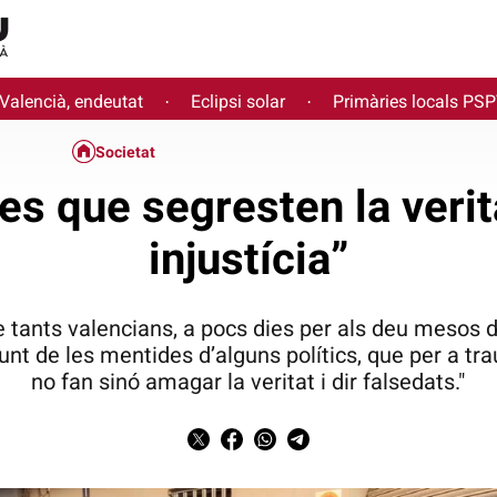
 Valencià, endeutat
Eclipsi solar
Primàries locals PS
·
·
Societat
es que segresten la verit
injustícia”
e tants valencians, a pocs dies per als deu mesos d
unt de les mentides d’alguns polítics, que per a tra
no fan sinó amagar la veritat i dir falsedats."