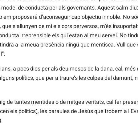
n model de conducta per als governants. Aquest salm diu:
 em proposaré d’aconseguir cap objectiu innoble. No só
cte, que s’allunyen de mi els cors perversos, m’és insuportab
ducta irreprensible els qui estan al meu servei. No tindr
ndrà a la meua presència ningú que mentisca. Vull que s’
l”.
ians, a pocs dies per als deu mesos de la dana, cal, més q
guns polítics, que per a traure’s les culpes del damunt, n
de tantes mentides o de mitges veritats, cal fer present
cen els polítics), les paraules de Jesús que trobem a l’Ev
).