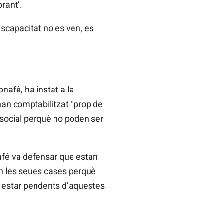
rant’.
iscapacitat no es ven, es
afé, ha instat a la
han comptabilitzat “prop de
 social perquè no poden ser
afé va defensar que estan
en les seues cases perquè
a estar pendents d’aquestes