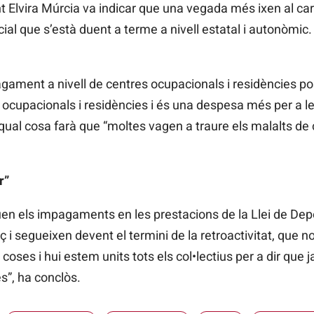
 Elvira Múrcia va indicar que una vegada més ixen al car
cial que s’està duent a terme a nivell estatal i autonòmi
pagament a nivell de centres ocupacionals i residències posa
ocupacionals i residències i és una despesa més per a l
qual cosa farà que “moltes vagen a traure els malalts de 
r”
en els impagaments en les prestacions de la Llei de De
 i segueixen devent el termini de la retroactivitat, que
ses i hui estem units tots els col•lectius per a dir que ja 
s”, ha conclòs.