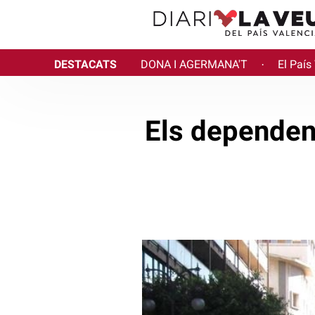
DESTACATS
DONA I AGERMANA'T
El País
·
Els dependents