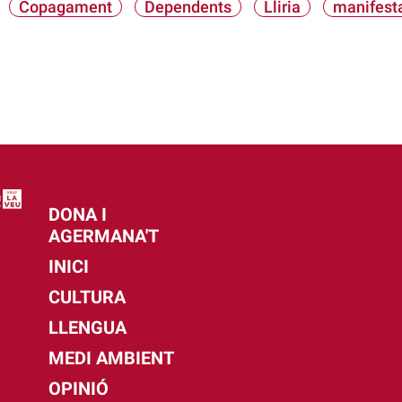
Copagament
Dependents
Lliria
manifest
DONA I
AGERMANA'T
INICI
CULTURA
LLENGUA
MEDI AMBIENT
OPINIÓ