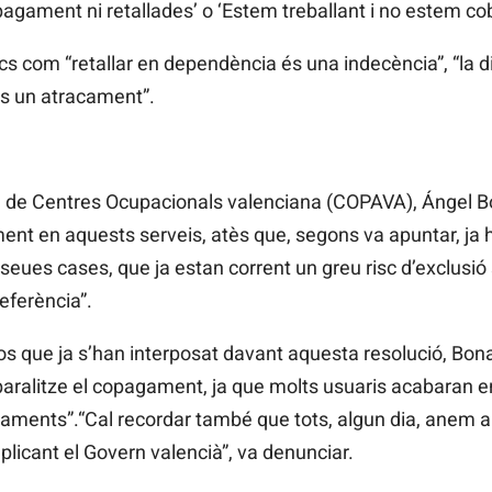
opagament ni retallades’ o ‘Estem treballant i no estem cob
ics com “retallar en dependència és una indecència”, “la d
s un atracament”.
a de Centres Ocupacionals valenciana (COPAVA), Ángel Bon
ment en aquests serveis, atès que, segons va apuntar, ja 
eues cases, que ja estan corrent un greu risc d’exclusió
eferència”.
os que ja s’han interposat davant aquesta resolució, Bon
s paralitze el copagament, ja que molts usuaris acabaran 
agaments”.“Cal recordar també que tots, algun dia, anem 
licant el Govern valencià”, va denunciar.