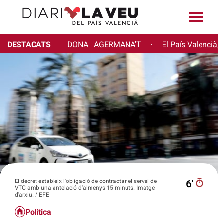
DESTACATS
DONA I AGERMANA'T
El País Valencià
·
El decret estableix l'obligació de contractar el servei de
6′
VTC amb una antelació d'almenys 15 minuts. Imatge
d'arxiu. / EFE
Política