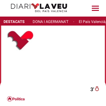
DESTACATS
DONA I AGERMANA'T
El País Valencià
·
3′
Política