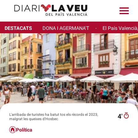
DESTACATS
DONA I AGERMANA'T
El País Valencià
·
L'arribada de turistes ha batut tos els rècords el 2023,
4′
malgrat les queixes d'Hosbec
Política