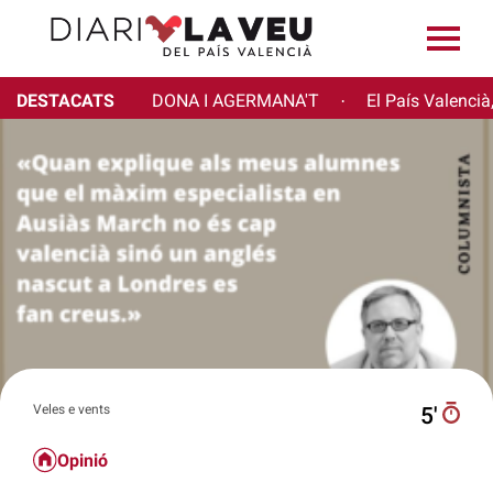
DESTACATS
DONA I AGERMANA'T
El País Valencià
·
Veles e vents
5′
Opinió