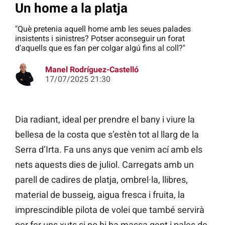
Un home a la platja
"Què pretenia aquell home amb les seues palades
insistents i sinistres? Potser aconseguir un forat
d'aquells que es fan per colgar algú fins al coll?"
Manel Rodríguez-Castelló
17/07/2025 21:30
Dia radiant, ideal per prendre el bany i viure la
bellesa de la costa que s’estèn tot al llarg de la
Serra d’Irta. Fa uns anys que venim ací amb els
nets aquests dies de juliol. Carregats amb un
parell de cadires de platja, ombrel·la, llibres,
material de busseig, aigua fresca i fruita, la
imprescindible pilota de volei que també servirà
per fer uns xuts si no hi ha massa gent i pales de