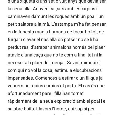
d’una xiqueta d’uns set o vuit anys que devia ser
la seua filla. Anaven calçats amb escarpins i
caminaven damunt les roques amb un poal i un
petit salabre a la mà. L’estampa m’ha fet pensar
en la funesta mania humana de tocar-ho tot, de
furgar i clavar el nas allà on potser no se li ha
perdut res, d’atrapar animalons només pel plaer
atàvic d’una caça que no té com a finalitat ni la
necessitat i plaer del menjar. Sovint mirar així,
com qui no vol la cosa, estimula elucubracions
impensades. Comences a estirar d’un fil que ja
veurem per quins camins et porta. El cas és que
afortunadament pare i filla han tornat
ràpidament de la seua exploració amb el poal i el
salabre buits. Llavors l’home, qui sap si per