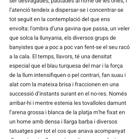
ser desvagades, pautades al ritme de les ones, i
l’atenció tendeix a dispersar-se i concentrar-se
tot seguit en la contemplació del que ens
envolta: l’ombra d’una gavina que passa, un veler
que solca la llunyania, els diversos grups de
banyistes que a poc a poc van fent-se el seu racó
a la cala. El temps, llavors, té una densitat
especial que el blau turquesa del mar i la força
de la llum intensifiquen o pel contrari, fan suau i
alat com la mateixa brisa i fraccionen en una
successió d’instants surant en el no-res. Només
arribar-hi i mentre estenia les tovalloles damunt
l’arena grossa i blanca de la platja m’he fixat en
un home amb densa i llarga barba i diversos
tatuatges per tot el cos que anava acompanyat