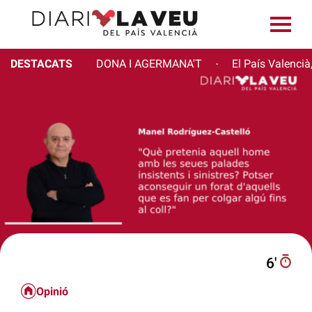
DESTACATS
DONA I AGERMANA'T
El País Valencià
·
6′
Opinió