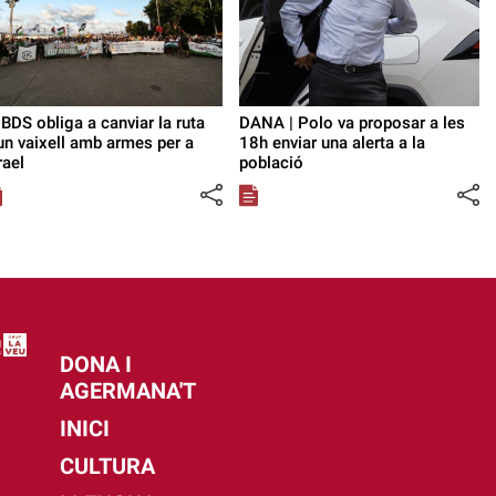
 BDS obliga a canviar la ruta
DANA | Polo va proposar a les
un vaixell amb armes per a
18h enviar una alerta a la
rael
població
DONA I
AGERMANA'T
INICI
CULTURA