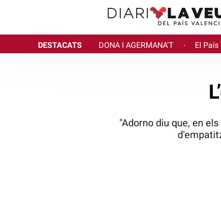
DESTACATS
DONA I AGERMANA'T
El País
·
L
"Adorno diu que, en els
d'empatit