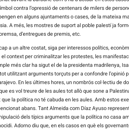
símbol contra l’opressió de centenars de milers de persone
 pengen en alguns ajuntaments o cases, de la mateixa m
ia. A més, les mostres de suport al poble palestí ja form
 premsa, d’entregues de premis, etc.
cap a un altre costat, siga per interessos polítics, econò
el context per criminalitzar les protestes, les manifestaci
mple més clar ha sigut el de la presidenta madrilenya, Is
t utilitzant arguments torçuts per a confondre l’opinió p
 Sarajevo. En les últimes hores, un nombrós col·lectiu de 
ue es vol treure de les aules tot allò que sone a Palestin
dit que la política no té cabuda en les aules. Amb estos 
mencionat abans. Tant Almeida com Díaz Ayuso represente
pulació dels típics arguments que la política no casa am
cidi. Adorno diu que, en els casos en què els governant