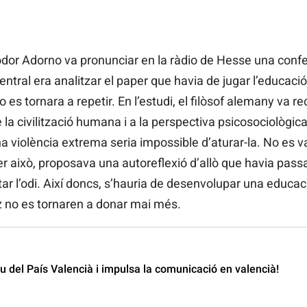
eodor Adorno va pronunciar en la ràdio de Hesse una confe
entral era analitzar el paper que havia de jugar l’educació
es tornara a repetir. En l’estudi, el filòsof alemany va re
 la civilització humana i a la perspectiva psicosociològic
na violència extrema seria impossible d’aturar-la. No es v
per això, proposava una autoreflexió d’allò que havia pas
r l’odi. Així doncs, s’hauria de desenvolupar una educació
z no es tornaren a donar mai més.
 del País Valencià i impulsa la comunicació en valencià!