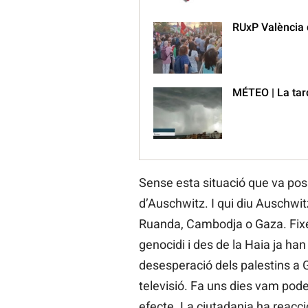
RUxP València d
MÉTEO | La tard
Sense esta situació que va pos
d’Auschwitz. I qui diu Auschw
Ruanda, Cambodja o Gaza. Fixe
genocidi i des de la Haia ja ha
desesperació dels palestins a G
televisió. Fa uns dies vam pode
efecte. La ciutadania ha reacc