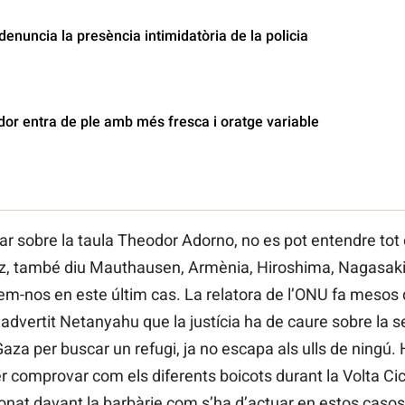
enuncia la presència intimidatòria de la policia
or entra de ple amb més fresca i oratge variable
ar sobre la taula Theodor Adorno, no es pot entendre tot 
itz, també diu Mauthausen, Armènia, Hiroshima, Nagasaki
m-nos en este últim cas. La relatora de l’ONU fa mesos
n advertit Netanyahu que la justícia ha de caure sobre la 
aza per buscar un refugi, ja no escapa als ulls de ningú.
r comprovar com els diferents boicots durant la Volta Cic
ionat davant la barbàrie com s’ha d’actuar en estos ca