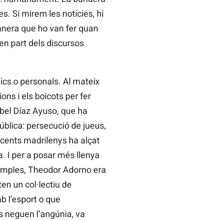
s. Si mirem les notícies, hi
anera que ho van fer quan
en part dels discursos
mics o personals. Al mateix
ons i els boicots per fer
abel Díaz Ayuso, que ha
ública: persecució de jueus,
docents madrilenys ha alçat
a. I per a posar més llenya
exemples, Theodor Adorno era
n un col·lectiu de
b l’esport o que
s neguen l’angúnia, va