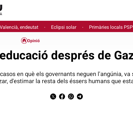
 Valencià, endeutat
Eclipsi solar
Primàries locals PS
·
·
Opinió
’educació després de Ga
 casos en què els governants neguen l'angúnia, va s
zar, d'estimar la resta dels éssers humans que estan