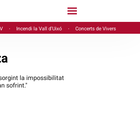
PV
Incendi la Vall d'Uixó
Concerts de Vivers
·
·
za
orgint la impossibilitat
 sofrint."