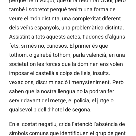
perquè hem volgut, que diria l’estimat Ovidi, però
també i sobretot perquè tenim una forma de
veure el món distinta, una complexitat diferent
dels veïns espanyols, una problemàtica distinta.
Assistint a tots aquests actes, t’adones d’alguns
fets, si més no, curiosos. El primer és que
tothom, o gairebé tothom, parla valencià, en una
societat on les forces que la dominen ens volen
imposar el castellà a colps de lleis, insults,
vexacions, discriminació i menysteniment. Però
saben que la nostra llengua no la podran fer
servir davant del metge, el policia, el jutge o
qualsevol bidell d’hotel de segona.
En el costat negatiu, crida l’atenció l’absència de
símbols comuns que identifiquen el grup de gent