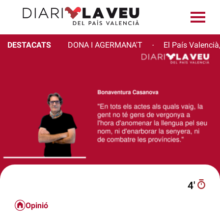
DESTACATS
DONA I AGERMANA'T
El País Valencià
·
4′
Opinió