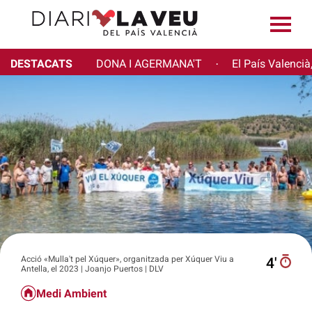
DESTACATS
DONA I AGERMANA'T
El País Valencià
·
Acció «Mulla't pel Xúquer», organitzada per Xúquer Viu a
4′
Antella, el 2023 | Joanjo Puertos | DLV
Medi Ambient