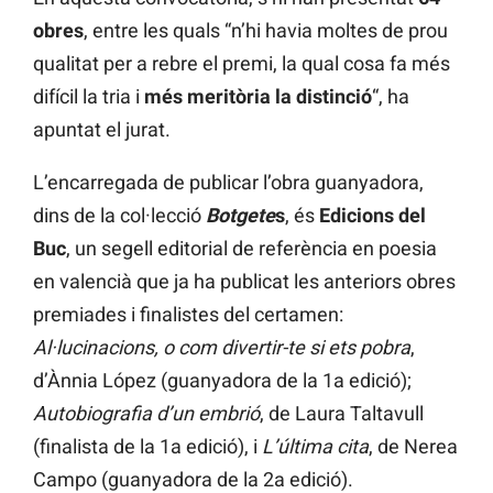
obres
, entre les quals “n’hi havia moltes de prou
qualitat per a rebre el premi, la qual cosa fa més
difícil la tria i
més meritòria la distinció
“, ha
apuntat el jurat.
L’encarregada de publicar l’obra guanyadora,
dins de la col·lecció
Botgete
s
, és
Edicions del
Buc
, un segell editorial de referència en poesia
en valencià que ja ha publicat les anteriors obres
premiades i finalistes del certamen:
Al·lucinacions, o com divertir-te si ets pobra
,
d’Ànnia López (guanyadora de la 1a edició);
Autobiografia d’un embrió
, de Laura Taltavull
(finalista de la 1a edició), i
L’última cita
, de Nerea
Campo (guanyadora de la 2a edició).