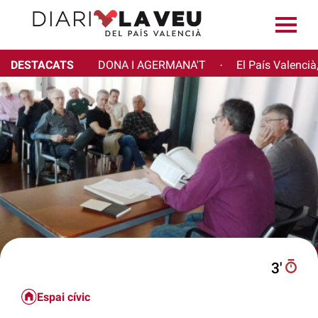
DESTACATS
DONA I AGERMANA'T
El País Valencià
·
3′
Espai cívic