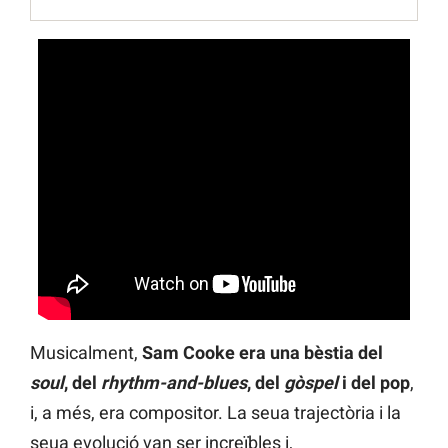
Musicalment,
Sam Cooke era una bèstia del
soul
, del
rhythm-and-blues
, del
gòspel
i del pop
,
i, a més, era compositor. La seua trajectòria i la
seua evolució van ser increïbles i,