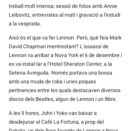
treball molt intensa: sessió de fotos amb Annie
Leibovitz, entrevistes al matí i gravació a l’estudi
a la vesprada.
Això és el que va fer Lennon. Però, què feia Mark
David Chapman mentrestant? L’assassí de
Lennon va arribar a Nova York el 6 de desembre i
es va instal·lar a l’Hotel Sheraton Center, a la
Setena Avinguda. Només portava una bossa
amb una muda de roba i unes poques
pertinences entre les quals destacaven diversos
discos dels Beatles, algun de Lennon i un llibre.
A les 9 hores, John i Yoko van baixar a
desdejunar al Café La Fortuna, a prop del
Dakota, un dels llocs favorits de Lennon a Nova