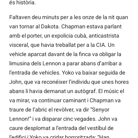
és història.
Faltaven deu minuts per a les onze de la nit quan
van tornar al Dakota. Chapman estava parlant
amb el porter, un expolicia cubà, anticastrista
visceral, que havia treballat per a la CIA. Un
vehicle aparcat davant de la finca va obligar la
limusina dels Lennon a parar abans d’arribar a
l’entrada de vehicles. Yoko va baixar seguida de
John, que va reconéixer l’individu que unes hores
abans li havia demanat un autògraf. El músic el
va mirar, va continuar caminant i Chapman va
traure de l’abric el revòlver, va dir “Senyor
Lennon!” i va disparar cinc vegades. John va
caure desplomat a l’entrada del vestíbul de
l’edifici i Yoko va cridar horroritzada: “Han