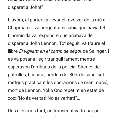
disparat a John!”
Llavors, el porter va llevar el revòlver de la mà a
Chapman i li va preguntar si sabia què havia fet.
L’homicida va respondre que acabava de
disparar a John Lennon. Tot seguit, va traure el
llibre
El vigilant en el camp de ségol
, de Salinger, i
es va posar a llegir tranquil·lament mentre
esperaven l’arribada de la policia. Sirenes de
patrulles, hospital, pèrdua del 80% de sang, set
metges practicant les operacions de reanimació,
mort de Lennon, Yoko Ono repetint en estat de
xoc: “No és veritat! No és veritat!”…
Uns dies més tard, un transeünt va trobar per