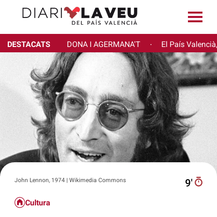
DESTACATS
DONA I AGERMANA'T
El País Valencià
·
John Lennon, 1974 | Wikimedia Commons
9′
Cultura