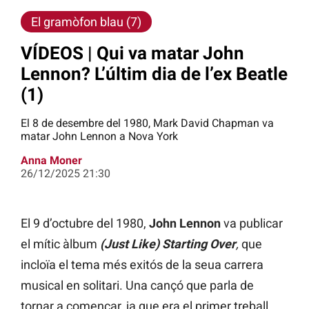
El gramòfon blau (7)
VÍDEOS | Qui va matar John
Lennon? L’últim dia de l’ex Beatle
(1)
El 8 de desembre del 1980, Mark David Chapman va
matar John Lennon a Nova York
Anna Moner
26/12/2025 21:30
El 9 d’octubre del 1980,
John Lennon
va publicar
el mític àlbum
(Just Like) Starting Over
,
que
incloïa el tema més exitós de la seua carrera
musical en solitari. Una cançó que parla de
tornar a començar, ja que era el primer treball