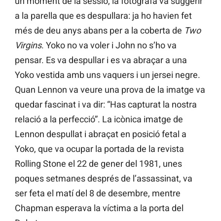
un moment de la sessió, la fotògrafa va suggerir
a la parella que es despullara: ja ho havien fet
més de deu anys abans per a la coberta de
Two
Virgins
. Yoko no va voler i John no s’ho va
pensar. Es va despullar i es va abraçar a una
Yoko vestida amb uns vaquers i un jersei negre.
Quan Lennon va veure una prova de la imatge va
quedar fascinat i va dir: “Has capturat la nostra
relació a la perfecció”. La icònica imatge de
Lennon despullat i abraçat en posició fetal a
Yoko, que va ocupar la portada de la revista
Rolling Stone el 22 de gener del 1981, unes
poques setmanes després de l’assassinat, va
ser feta el matí del 8 de desembre, mentre
Chapman esperava la víctima a la porta del