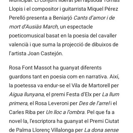
Llopis i el compositor i guitarrista Miquel Pérez
Perelló presenta a Beniarjó
Cants d’amor i de
mort d’Ausiàs March
, un espectacle
poeticomusical basat en la poesia del cavaller
valencià i que suma la projecció de dibuixos de
l’artista Joan Castejón.
Rosa Font Massot ha guanyat diferents
guardons tant en poesia com en narrativa. Així,
la poetessa va endur-se el Vila de Martorell per
Aigua llunyana
, el premi Festa d’Elx per
La llum
primera
, el Rosa Leveroni per
Des de l’arrel
i el
Carles Riba per
Un lloc a l’ombra
. Pel que fa a
novel·la, l’escriptora ha guanyat el Premi Ciutat
de Palma Llorenç Villalonga per
La dona sense