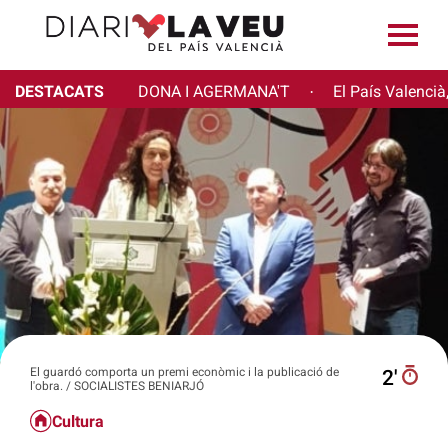
DESTACATS
DONA I AGERMANA'T
El País Valencià
·
El guardó comporta un premi econòmic i la publicació de
2′
l'obra. / SOCIALISTES BENIARJÓ
Cultura